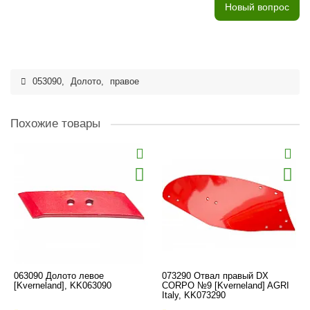
Новый вопрос
053090
,
Долото
,
правое
Похожие товары
063090 Долото левое
073290 Отвал правый DX
[Kverneland], KK063090
CORPO №9 [Kverneland] AGRI
Italy, KK073290