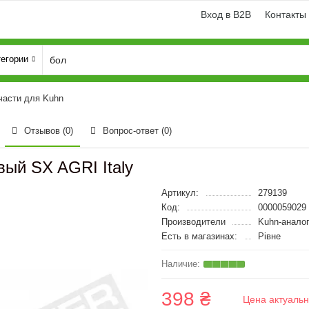
Вход в B2B
Контакты
тегории
части для Kuhn
Отзывов (0)
Вопрос-ответ
(0)
вый SX AGRI Italy
Артикул:
279139
Код:
0000059029
Производители
Kuhn-анало
Есть в магазинах:
Рівне
398 ₴
Цена актуальн