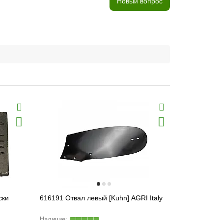
Новый вопрос
ски
616191 Отвал левый [Kuhn] AGRI Italy
619133 Отв
[Kuhn] MO