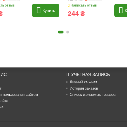
ть отзыв
Написать отзыв
Купить
К
₴
244 ₴
ВИС
УЧЕТНАЯ ЗАПИСЬ
а
Личный кабинет
т
История заказов
я пользования сайтом
Список желаемых товаров
сайта
ка