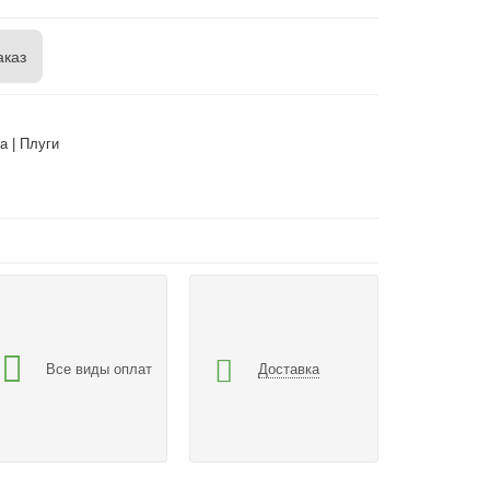
аказ
а | Плуги
Все виды оплат
Доставка