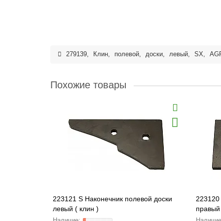
279139
,
Клин
,
полевой
,
доски
,
левый
,
SX
,
AG
Похожие товары
223121 S Наконечник полевой доски
223120
левый ( клин )
правый 