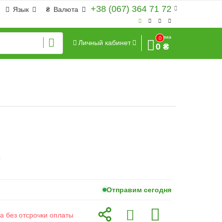
+38 (067) 364 71 72
Язык
₴
Валюта
Сумма
0
Личный кабинет
0 ₴
г
Отправим сегодня
а без отсрочки оплаты