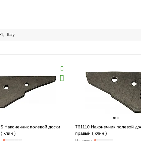
RI
,
Italy
 S Наконечник полевой доски
761110 Наконечник полевой до
( клин )
правый ( клин )