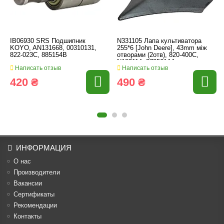
IB06930 SRS Подшипник
N331105 Лапа культиватора
KOYO, AN131668, 00310131,
255*6 [John Deere], 43mm між
822-023C, 885154B
отворами (2отв), 820-400C,
N182114, 372561A1
Написать отзыв
Написать отзыв
420 ₴
490 ₴
ИНФОРМАЦИЯ
О нас
Производители
Вакансии
Cертификаты
Рекомендации
Контакты