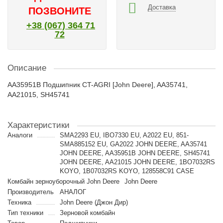
Доставка
ПОЗВОНИТЕ
+38 (067) 364 71
72
Описание
AA35951B Подшипник CT-AGRI [John Deere], AA35741,
AA21015, SH45741
Характеристики
Аналоги
SMA2293 EU, IBO7330 EU, A2022 EU, 851-
SMA885152 EU, GA2022 JOHN DEERE, AA35741
JOHN DEERE, AA35951B JOHN DEERE, SH45741
JOHN DEERE, AA21015 JOHN DEERE, 1BO7032RS
KOYO, 1B07032RS KOYO, 128558C91 CASE
Комбайн зерноуборочный John Deere
John Deere
Производитель
АНАЛОГ
Техника
John Deere (Джон Дир)
Тип техники
Зерновой комбайн