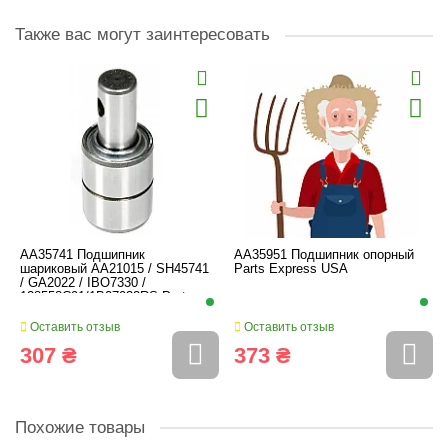
Также вас могут заинтересовать
AA35741 Подшипник
AA35951 Подшипник опорный
шариковый AA21015 / SH45741
Parts Express USA
/ GA2022 / IBO7330 /
128558C91/1B07032RS Parts
Expres
Оставить отзыв
Оставить отзыв
307 ₴
373 ₴
Похожие товары