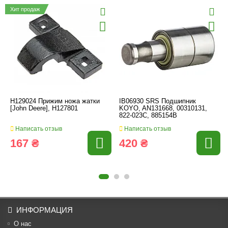
Хит продаж
H129024 Прижим ножа жатки
IB06930 SRS Подшипник
[John Deere], H127801
KOYO, AN131668, 00310131,
822-023C, 885154B
Написать отзыв
Написать отзыв
167 ₴
420 ₴
ИНФОРМАЦИЯ
О нас