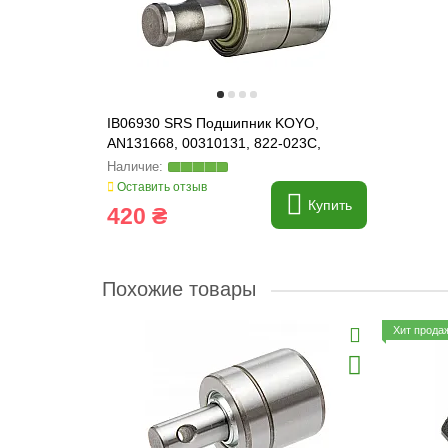
IB06930 SRS Подшипник KOYO,
AN131668, 00310131, 822-023C,
885154B
Оставить отзыв
Купить
420 ₴
Похожие товары
Хит прода