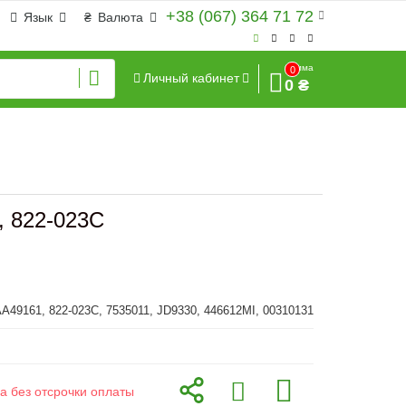
+38 (067) 364 71 72
Язык
₴
Валюта
Сумма
0
Личный кабинет
0 ₴
, 822-023C
A49161, 822-023C, 7535011, JD9330, 446612MI, 00310131
а без отсрочки оплаты