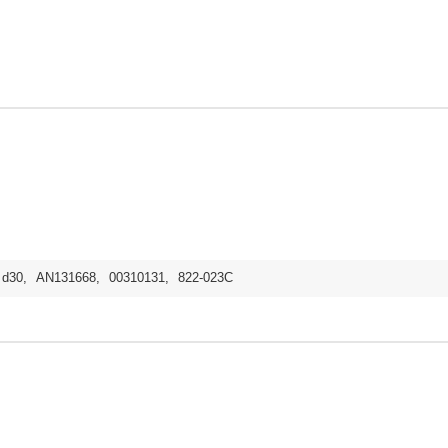
d30
,
AN131668
,
00310131
,
822-023C