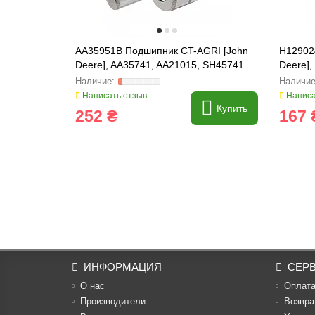
AA35951B Подшипник CT-AGRI [John
H12902
Deere], AA35741, AA21015, SH45741
Deere],
Написать отзыв
Написа
Купить
252 ₴
167 
ИНФОРМАЦИЯ
СЕР
О нас
Оплат
Производители
Возвра