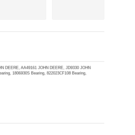
68 JOHN DEERE, AA49161 JOHN DEERE, JD9330 JOHN
ring, 1806930S Bearing, 822023CF108 Bearing,