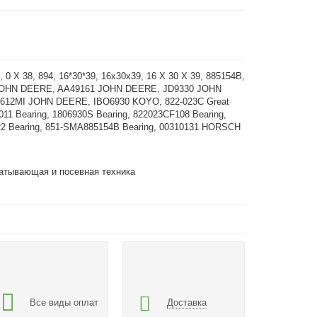
, 0 X 38, 894, 16*30*39, 16x30x39, 16 X 30 X 39, 885154B,
JOHN DEERE, AA49161 JOHN DEERE, JD9330 JOHN
612MI JOHN DEERE, IBO6930 KOYO, 822-023C Great
5011 Bearing, 1806930S Bearing, 822023CF108 Bearing,
2 Bearing, 851-SMA885154B Bearing, 00310131 HORSCH
атывающая и посевная техника
Все виды оплат
Доставка