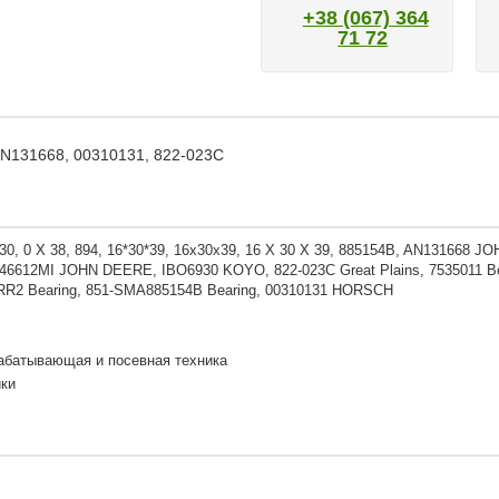
+38 (067) 364
71 72
N131668, 00310131, 822-023C
 30, 0 X 38, 894, 16*30*39, 16x30x39, 16 X 30 X 39, 885154B, AN1316
6612MI JOHN DEERE, IBO6930 KOYO, 822-023C Great Plains, 7535011 Bea
RR2 Bearing, 851-SMA885154B Bearing, 00310131 HORSCH
абатывающая и посевная техника
ки