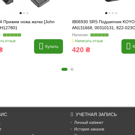
4 Прижим ножа жатки [John
IB06930 SRS Подшипник KOYO
 H127801
AN131668, 00310131, 822-023C
885154B
ть отзыв
Написать отзыв
Купить
К
₴
420 ₴
ВИС
УЧЕТНАЯ ЗАПИСЬ
а
Личный кабинет
т
История заказов