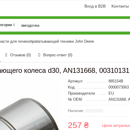
Вход в B2B
Контакты
тегории
части для почвообрабатывающей техники John Deere
Отзывов (0)
Вопрос-ответ
(0)
ющего колеса d30, AN131668, 00310131
Артикул:
885154B
Код:
0000073063
Производители
EU
№ OEM:
AN131668, A
257 ₴
Цена актуальн