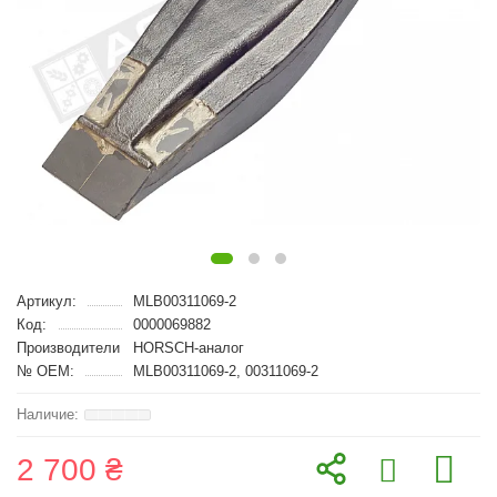
Артикул:
MLB00311069-2
Код:
0000069882
Производители
HORSCH-аналог
№ OEM:
MLB00311069-2, 00311069-2
2 700 ₴