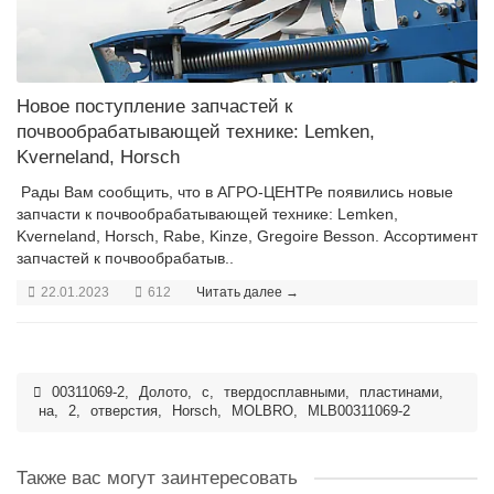
Новое поступление запчастей к
почвообрабатывающей технике: Lemken,
Kverneland, Horsch
Рады Вам сообщить, что в АГРО-ЦЕНТРе появились новые
запчасти к почвообрабатывающей технике: Lemken,
Kverneland, Horsch, Rabe, Kinze, Gregoire Besson. Ассортимент
запчастей к почвообрабатыв..
22.01.2023
612
Читать далее →
00311069-2
,
Долото
,
с
,
твердосплавными
,
пластинами
,
на
,
2
,
отверстия
,
Horsch
,
MOLBRO
,
MLB00311069-2
Также вас могут заинтересовать