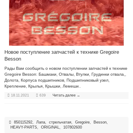
Новое поступление запчастей к технике Gregoire
Besson
Рады Вам сообщить о новом поступлении запчастей к технике
Gregoire Besson: Башмаки, Отвалы, Втулки, Грудинки отвала,,
Долота, Корпуса подшипников, Подшипниковый узел,
Крепление, Крылья, Крышки, Лемеши..
18.11.2021
639
Читать далее →
850115292
,
Лапа
,
стрельчатая
,
Gregoire
,
Besson
,
HEAVY-PARTS
,
ORIGINAL
,
107802600