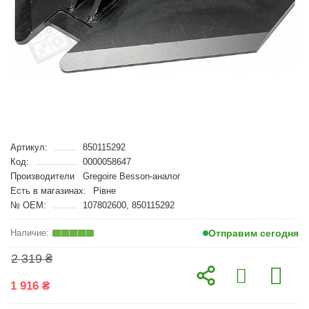
Артикул:
850115292
Код:
0000058647
Производители
Gregoire Besson-аналог
Есть в магазинах:
Рівне
№ OEM:
107802600, 850115292
Отправим сегодня
2 319 ₴
1 916 ₴