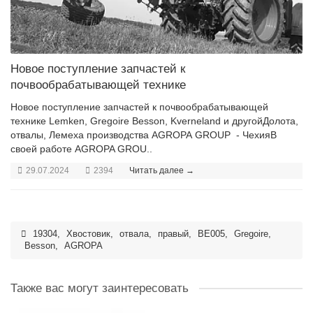
Новое поступление запчастей к
почвообрабатывающей технике
Новое поступление запчастей к почвообрабатывающей
технике Lemken, Gregoire Besson, Kverneland и другойДолота,
отвалы, Лемеха производства AGROPA GROUP - ЧехияВ
своей работе AGROPA GROU..
29.07.2024
2394
Читать далее →
19304
,
Хвостовик
,
отвала
,
правый
,
BE005
,
Gregoire
,
Besson
,
AGROPA
Также вас могут заинтересовать