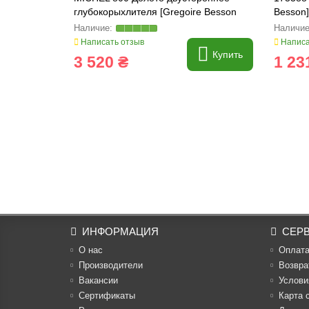
глубокорыхлителя [Gregoire Besson
Besson]
Helios] AGRI Italy, M320113
Написать отзыв
Написа
Купить
3 520 ₴
1 23
ИНФОРМАЦИЯ
СЕР
О нас
Оплат
Производители
Возвра
Вакансии
Услови
Cертификаты
Карта 