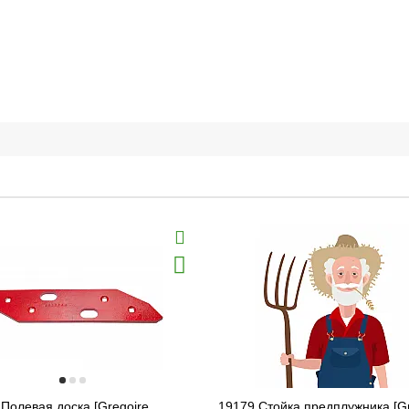
Полевая доска [Gregoire
19179 Стойка предплужника [Gr