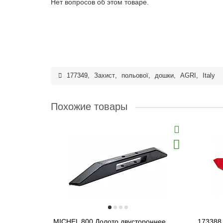
Нет вопросов об этом товаре.
177349
,
Захист
,
польової
,
дошки
,
AGRI
,
Italy
Похожие товары
MICHEL 800 Долото двустороннее
173388 