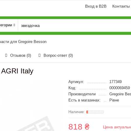
Вход в B2B
Контакты
тегории
части для Gregoire Besson
Отзывов (0)
Вопрос-ответ
(0)
AGRI Italy
Артикул:
177349
Код:
0000069459
Производители
Gregoire Be
Есть в магазинах:
Рівне
818 ₴
Цена актуальн