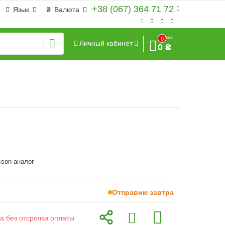
+38 (067) 364 71 72
Язык
₴
Валюта
Сумма
0
Личный кабинет
0 ₴
sson-аналог
Отправим завтра
а без отсрочки оплаты