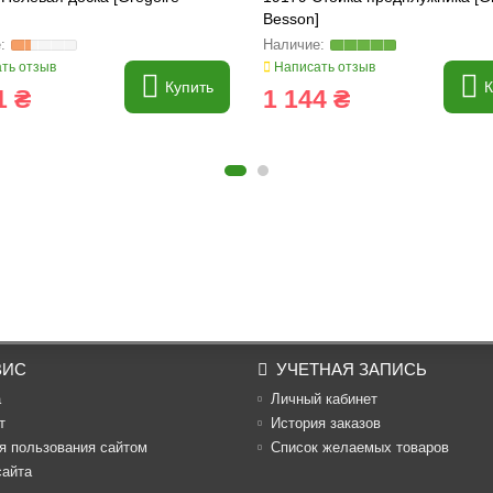
Besson]
ть отзыв
Написать отзыв
Купить
К
1 ₴
1 144 ₴
ВИС
УЧЕТНАЯ ЗАПИСЬ
а
Личный кабинет
т
История заказов
я пользования сайтом
Список желаемых товаров
сайта