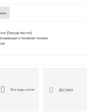
аказ
sson (Грегуар бессон)
атывающая и посевная техника
ски
Все виды оплат
Доставка