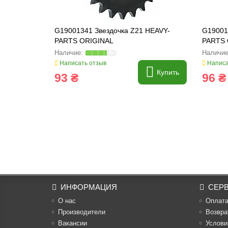
G19001341 Звездочка Z21 HEAVY-
G19001
PARTS ORIGINAL
PARTS 
Написать отзыв
Написа
Купить
93 ₴
96 ₴
ИНФОРМАЦИЯ
СЕР
О нас
Оплат
Производители
Возвра
Вакансии
Услови