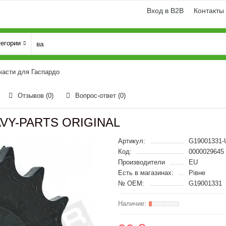
Вход в B2B
Контакты
тегории
части для Гаспардо
Отзывов (0)
Вопрос-ответ
(0)
AVY-PARTS ORIGINAL
Артикул:
G19001331-
Код:
0000029645
Производители
EU
Есть в магазинах:
Рівне
№ OEM:
G19001331