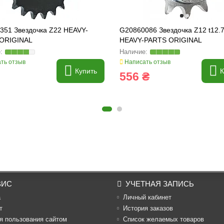
351 Звездочка Z22 HEAVY-
G20860086 Звездочка Z12 t12.
ORIGINAL
HEAVY-PARTS ORIGINAL
ть отзыв
Написать отзыв
Купить
К
556 ₴
ВИС
УЧЕТНАЯ ЗАПИСЬ
а
Личный кабинет
т
История заказов
я пользования сайтом
Список желаемых товаров