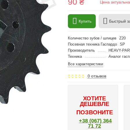
90 ₴
Цена актуальна
Купить
Быстрый з
Количество зубов / шлицев
Z20
Посевная техника Гаспардо
SP
Производитель
HEAVY-PAR
Техника
Аналог гас
Все характеристики
0 отзывов
ХОТИТЕ
ДЕШЕВЛЕ
ПОЗВОНИТЕ
+38 (067) 364
71 72