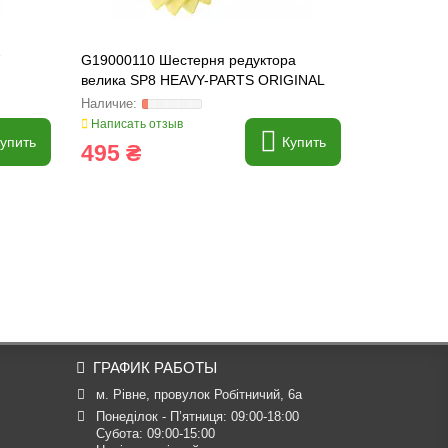
7
G19000110 Шестерня редуктора
F06120181 
велика SP8 HEAVY-PARTS ORIGINAL
F06120258 
PARTS ORI
Написать отзыв
Написать о
упить
Купить
495 ₴
279 ₴
ГРАФИК РАБОТЫ
м. Рівне, провулок Робітничий, 6а
Понеділок - П’ятниця: 09:00-18:00

Субота: 09:00-15:00
