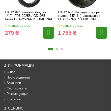
F06120181 Гумовий бандаж
F06120251 Напівдиск опорного
1*12", F06120258 / GD1085
колеса 4.5*16 ( пластмаса )
Kinze HEAVY-PARTS ORIGINAL
HEAVY-PARTS ORIGINAL
Написать отзыв
Написать отзыв
279 ₴
1 755 ₴
ИНФОРМАЦИЯ
О нас
Производители
Вакансии
Cертификаты
Рекомендации
Контакты
СЕРВИС