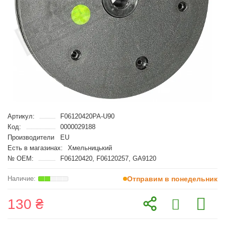
Артикул:
F06120420PA-U90
Код:
0000029188
Производители
EU
Есть в магазинах:
Хмельницький
№ OEM:
F06120420, F06120257, GA9120
Отправим в понедельник
130 ₴