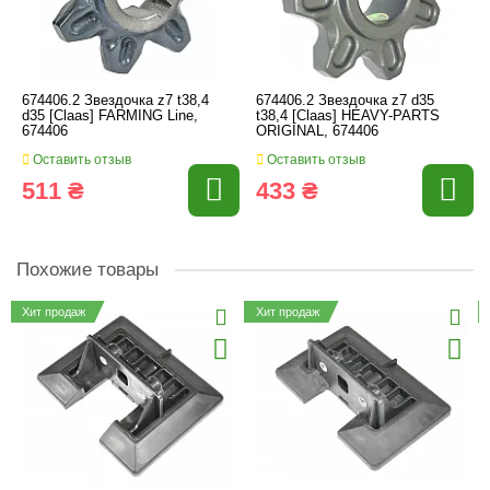
674406.2 Звездочка z7 t38,4
674406.2 Звездочка z7 d35
d35 [Claas] FARMING Line,
t38,4 [Claas] HEAVY-PARTS
674406
ORIGINAL, 674406
Оставить отзыв
Оставить отзыв
511 ₴
433 ₴
Похожие товары
Хит продаж
Хит продаж