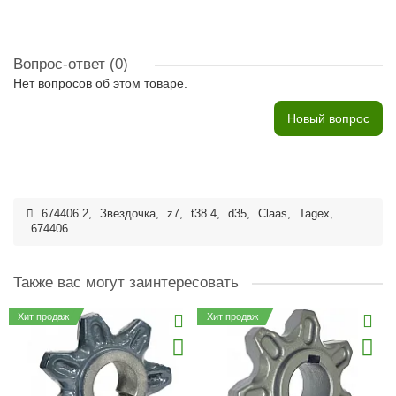
Вопрос-ответ
(0)
Нет вопросов об этом товаре.
Новый вопрос
674406.2
,
Звездочка
,
z7
,
t38.4
,
d35
,
Claas
,
Tagex
,
674406
Также вас могут заинтересовать
Хит продаж
Хит продаж