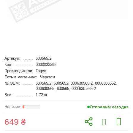
Артикул:
630565.2
Код:
0000033398
Производители
Tagex
Есть в магазинах:
Черкаси
№ OEM:
630565.2, 6305652, 000630565.2, 0006305652,
000630565, 630565, 000 630 565 2
Вес:
1.72 кг
Отправим сегодня
649 ₴