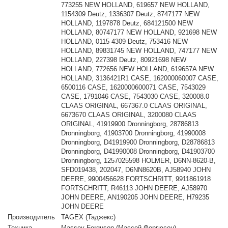
773255 NEW HOLLAND, 619657 NEW HOLLAND,
1154309 Deutz, 1336307 Deutz, 8747177 NEW
HOLLAND, 1197878 Deutz, 684121500 NEW
HOLLAND, 80747177 NEW HOLLAND, 921698 NEW
HOLLAND, 0115 4309 Deutz, 753416 NEW
HOLLAND, 89831745 NEW HOLLAND, 747177 NEW
HOLLAND, 227398 Deutz, 80921698 NEW
HOLLAND, 772656 NEW HOLLAND, 619657A NEW
HOLLAND, 3136421R1 CASE, 162000060007 CASE,
6500116 CASE, 1620000600071 CASE, 7543029
CASE, 1791046 CASE, 7543030 CASE, 320008.0
CLAAS ORIGINAL, 667367.0 CLAAS ORIGINAL,
6673670 CLAAS ORIGINAL, 3200080 CLAAS
ORIGINAL, 41919900 Dronningborg, 28786813
Dronningborg, 41903700 Dronningborg, 41990008
Dronningborg, D41919900 Dronningborg, D28786813
Dronningborg, D41990008 Dronningborg, D41903700
Dronningborg, 1257025598 HOLMER, D6NN-8620-B,
SFD019438, 202047, D6NN8620B, AJ58940 JOHN
DEERE, 9900456628 FORTSCHRITT, 9911861918
FORTSCHRITT, R46113 JOHN DEERE, AJ58970
JOHN DEERE, AN190205 JOHN DEERE, H79235
JOHN DEERE
Производитель
TAGEX (Таджекс)
Техника
Massey Ferguson (Массей Фергюсон)