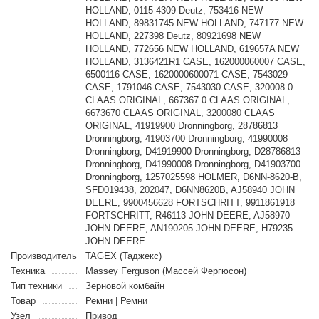
HOLLAND, 0115 4309 Deutz, 753416 NEW
HOLLAND, 89831745 NEW HOLLAND, 747177 NEW
HOLLAND, 227398 Deutz, 80921698 NEW
HOLLAND, 772656 NEW HOLLAND, 619657A NEW
HOLLAND, 3136421R1 CASE, 162000060007 CASE,
6500116 CASE, 1620000600071 CASE, 7543029
CASE, 1791046 CASE, 7543030 CASE, 320008.0
CLAAS ORIGINAL, 667367.0 CLAAS ORIGINAL,
6673670 CLAAS ORIGINAL, 3200080 CLAAS
ORIGINAL, 41919900 Dronningborg, 28786813
Dronningborg, 41903700 Dronningborg, 41990008
Dronningborg, D41919900 Dronningborg, D28786813
Dronningborg, D41990008 Dronningborg, D41903700
Dronningborg, 1257025598 HOLMER, D6NN-8620-B,
SFD019438, 202047, D6NN8620B, AJ58940 JOHN
DEERE, 9900456628 FORTSCHRITT, 9911861918
FORTSCHRITT, R46113 JOHN DEERE, AJ58970
JOHN DEERE, AN190205 JOHN DEERE, H79235
JOHN DEERE
Производитель
TAGEX (Таджекс)
Техника
Massey Ferguson (Массей Фергюсон)
Тип техники
Зерновой комбайн
Товар
Ремни | Ремни
Узел
Привод