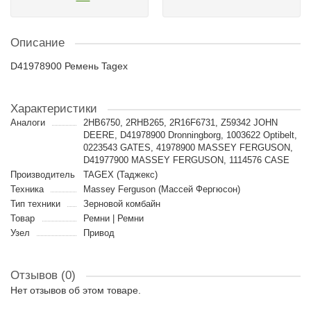
Описание
D41978900 Ремень Tagex
Характеристики
Аналоги
2HB6750, 2RHB265, 2R16F6731, Z59342 JOHN
DEERE, D41978900 Dronningborg, 1003622 Optibelt,
0223543 GATES, 41978900 MASSEY FERGUSON,
D41977900 MASSEY FERGUSON, 1114576 CASE
Производитель
TAGEX (Таджекс)
Техника
Massey Ferguson (Массей Фергюсон)
Тип техники
Зерновой комбайн
Товар
Ремни | Ремни
Узел
Привод
Отзывов (0)
Нет отзывов об этом товаре.