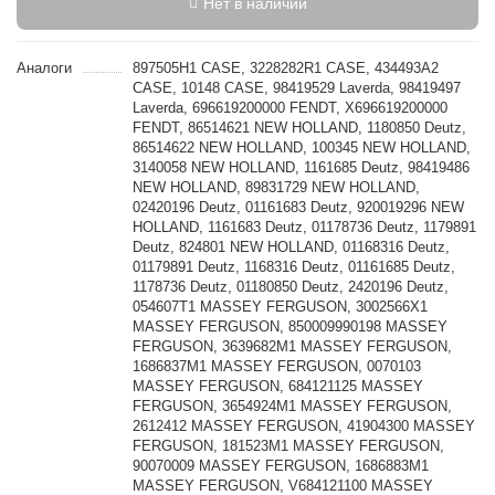
Нет в наличии
Аналоги
897505H1 CASE, 3228282R1 CASE, 434493A2
CASE, 10148 CASE, 98419529 Laverda, 98419497
Laverda, 696619200000 FENDT, X696619200000
FENDT, 86514621 NEW HOLLAND, 1180850 Deutz,
86514622 NEW HOLLAND, 100345 NEW HOLLAND,
3140058 NEW HOLLAND, 1161685 Deutz, 98419486
NEW HOLLAND, 89831729 NEW HOLLAND,
02420196 Deutz, 01161683 Deutz, 920019296 NEW
HOLLAND, 1161683 Deutz, 01178736 Deutz, 1179891
Deutz, 824801 NEW HOLLAND, 01168316 Deutz,
01179891 Deutz, 1168316 Deutz, 01161685 Deutz,
1178736 Deutz, 01180850 Deutz, 2420196 Deutz,
054607T1 MASSEY FERGUSON, 3002566X1
MASSEY FERGUSON, 850009990198 MASSEY
FERGUSON, 3639682M1 MASSEY FERGUSON,
1686837M1 MASSEY FERGUSON, 0070103
MASSEY FERGUSON, 684121125 MASSEY
FERGUSON, 3654924M1 MASSEY FERGUSON,
2612412 MASSEY FERGUSON, 41904300 MASSEY
FERGUSON, 181523M1 MASSEY FERGUSON,
90070009 MASSEY FERGUSON, 1686883M1
MASSEY FERGUSON, V684121100 MASSEY