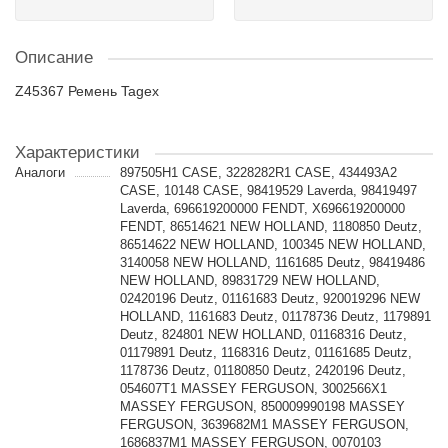
Описание
Z45367 Ремень Tagex
Характеристики
Аналоги
897505H1 CASE, 3228282R1 CASE, 434493A2
CASE, 10148 CASE, 98419529 Laverda, 98419497
Laverda, 696619200000 FENDT, X696619200000
FENDT, 86514621 NEW HOLLAND, 1180850 Deutz,
86514622 NEW HOLLAND, 100345 NEW HOLLAND,
3140058 NEW HOLLAND, 1161685 Deutz, 98419486
NEW HOLLAND, 89831729 NEW HOLLAND,
02420196 Deutz, 01161683 Deutz, 920019296 NEW
HOLLAND, 1161683 Deutz, 01178736 Deutz, 1179891
Deutz, 824801 NEW HOLLAND, 01168316 Deutz,
01179891 Deutz, 1168316 Deutz, 01161685 Deutz,
1178736 Deutz, 01180850 Deutz, 2420196 Deutz,
054607T1 MASSEY FERGUSON, 3002566X1
MASSEY FERGUSON, 850009990198 MASSEY
FERGUSON, 3639682M1 MASSEY FERGUSON,
1686837M1 MASSEY FERGUSON, 0070103