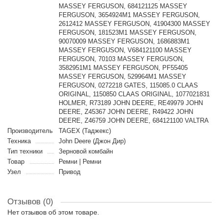
MASSEY FERGUSON, 684121125 MASSEY
FERGUSON, 3654924M1 MASSEY FERGUSON,
2612412 MASSEY FERGUSON, 41904300 MASSEY
FERGUSON, 181523M1 MASSEY FERGUSON,
90070009 MASSEY FERGUSON, 1686883M1
MASSEY FERGUSON, V684121100 MASSEY
FERGUSON, 70103 MASSEY FERGUSON,
3582951M1 MASSEY FERGUSON, PF55405
MASSEY FERGUSON, 529964M1 MASSEY
FERGUSON, 0272218 GATES, 115085.0 CLAAS
ORIGINAL, 1150850 CLAAS ORIGINAL, 1077021831
HOLMER, R73189 JOHN DEERE, RE49979 JOHN
DEERE, Z45367 JOHN DEERE, R49422 JOHN
DEERE, Z46759 JOHN DEERE, 684121100 VALTRA
Производитель
TAGEX (Таджекс)
Техника
John Deere (Джон Дир)
Тип техники
Зерновой комбайн
Товар
Ремни | Ремни
Узел
Привод
Отзывов (0)
Нет отзывов об этом товаре.