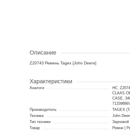
Описание
Z20743 Ремень Tagex [John Deere]
Характеристики
Аналоги
HC, Z207
CLAAS OR
CASE, 34
7133988
Производитель
TAGEX (Т
Техника
John Deer
Тип техники
Зерновой
Товар
Ремни | Р