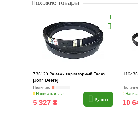
Похожие товары
Z36120 Ремень вариаторный Tagex
H16436
[John Deere]
Написать отзыв
Написа
Купить
5 327 ₴
10 6