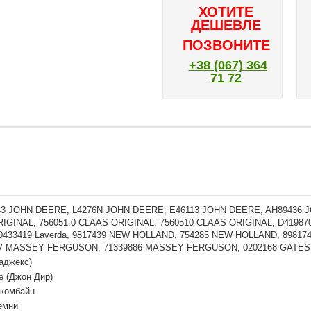
ХОТИТЕ
ДЕШЕВЛЕ
ПОЗВОНИТЕ
+38 (067) 364
71 72
43 JOHN DEERE, L4276N JOHN DEERE, E46113 JOHN DEERE, AH89436 J
IGINAL, 756051.0 CLAAS ORIGINAL, 7560510 CLAAS ORIGINAL, D41987000
0433419 Laverda, 9817439 NEW HOLLAND, 754285 NEW HOLLAND, 8981
6V MASSEY FERGUSON, 71339886 MASSEY FERGUSON, 0202168 GATES
аджекс)
e (Джон Дир)
 комбайн
емни