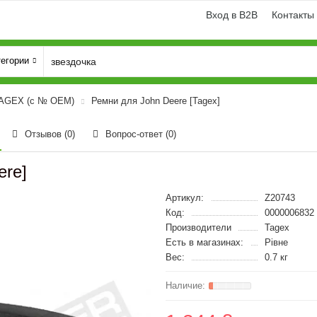
Вход в B2B
Контакты
тегории
TAGEX (с № OEM)
Ремни для John Deere [Tagex]
Отзывов (0)
Вопрос-ответ
(0)
ere]
Артикул:
Z20743
Код:
0000006832
Производители
Tagex
Есть в магазинах:
Рівне
Вес:
0.7 кг