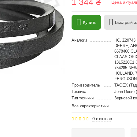
1 344 ₴
Цена актуал
Купить
Быстрый з
Аналоги
HC, Z20743
DEERE, AH8
6678460 CL
CLAAS ORIGI
1315226C1 
754285 NE
HOLLAND, 
FERGUSON,
Производитель
TAGEX (Тад
Техника
John Deere 
Тип техники
Зерновой к
Все характеристики
0 отзывов