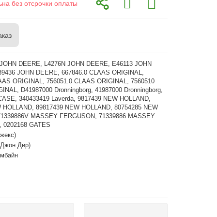
ьна без отсрочки оплаты
аказ
 JOHN DEERE, L4276N JOHN DEERE, E46113 JOHN
9436 JOHN DEERE, 667846.0 CLAAS ORIGINAL,
AAS ORIGINAL, 756051.0 CLAAS ORIGINAL, 7560510
NAL, D41987000 Dronningborg, 41987000 Dronningborg,
CASE, 340433419 Laverda, 9817439 NEW HOLLAND,
W HOLLAND, 89817439 NEW HOLLAND, 80754285 NEW
71339886V MASSEY FERGUSON, 71339886 MASSEY
 0202168 GATES
жекс)
(Джон Дир)
омбайн