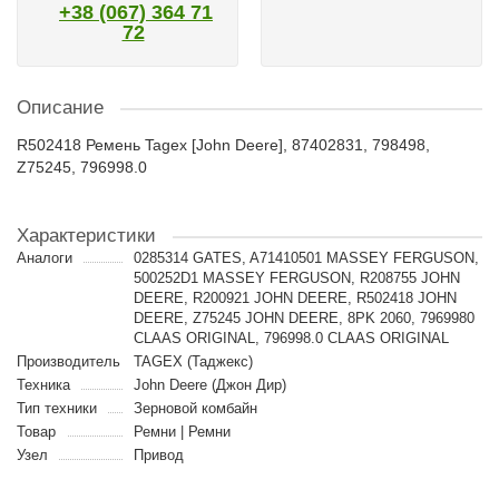
+38 (067) 364 71
72
Описание
R502418 Ремень Tagex [John Deere], 87402831, 798498,
Z75245, 796998.0
Характеристики
Аналоги
0285314 GATES, A71410501 MASSEY FERGUSON,
500252D1 MASSEY FERGUSON, R208755 JOHN
DEERE, R200921 JOHN DEERE, R502418 JOHN
DEERE, Z75245 JOHN DEERE, 8PK 2060, 7969980
CLAAS ORIGINAL, 796998.0 CLAAS ORIGINAL
Производитель
TAGEX (Таджекс)
Техника
John Deere (Джон Дир)
Тип техники
Зерновой комбайн
Товар
Ремни | Ремни
Узел
Привод