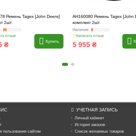
78 Ремень Tagex [John Deere]
AH160080 Ремень Tagex [John 
кт 2шт
комплект 2шт
ть отзыв
Написать отзыв
Купить
К
5 ₴
5 955 ₴
ВИС
УЧЕТНАЯ ЗАПИСЬ
а
Личный кабинет
т
История заказов
я пользования сайтом
Список желаемых товаров