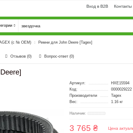
Вход в B2B
Контакты
тегории
TAGEX (с № OEM)
Ремни для John Deere [Tagex]
Отзывов (0)
Вопрос-ответ
(0)
Deere]
Артикул:
HXE15594
Код:
0000029222
Производители
Tagex
Вес:
1.16 кг
3 765 ₴
Цена актуал