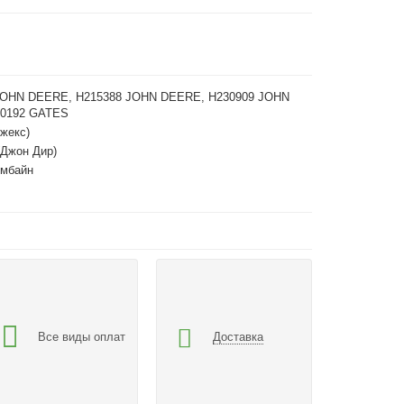
JOHN DEERE, H215388 JOHN DEERE, H230909 JOHN
10192 GATES
жекс)
(Джон Дир)
омбайн
Все виды оплат
Доставка