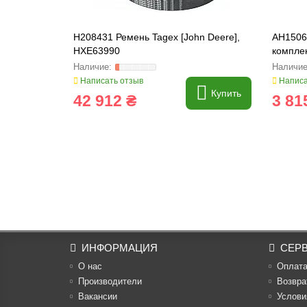
H208431 Ремень Tagex [John Deere],
AH1506
HXE63990
компле
Написать отзыв
Написа
Купить
42 912 ₴
3 81
ИНФОРМАЦИЯ
СЕР
О нас
Оплат
Производители
Возвра
Вакансии
Услови