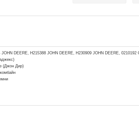
 JOHN DEERE, H215388 JOHN DEERE, H230909 JOHN DEERE, 0210192
аджекс)
e (Джон Дир)
 комбайн
емни