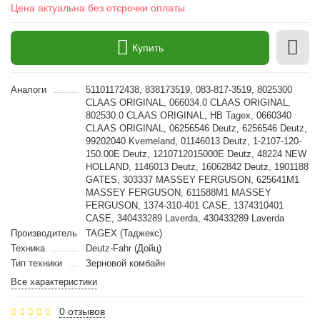
Цена актуальна без отсрочки оплаты
Купить
Аналоги
51101172438, 838173519, 083-817-3519, 8025300
CLAAS ORIGINAL, 066034.0 CLAAS ORIGINAL,
802530.0 CLAAS ORIGINAL, HB Tagex, 0660340
CLAAS ORIGINAL, 06256546 Deutz, 6256546 Deutz,
99202040 Kverneland, 01146013 Deutz, 1-2107-120-
150.00E Deutz, 1210712015000E Deutz, 48224 NEW
HOLLAND, 1146013 Deutz, 16062842 Deutz, 1901188
GATES, 303337 MASSEY FERGUSON, 625641M1
MASSEY FERGUSON, 611588M1 MASSEY
FERGUSON, 1374-310-401 CASE, 1374310401
CASE, 340433289 Laverda, 430433289 Laverda
Производитель
TAGEX (Таджекс)
Техника
Deutz-Fahr (Дойц)
Тип техники
Зерновой комбайн
Все характеристики
0 отзывов