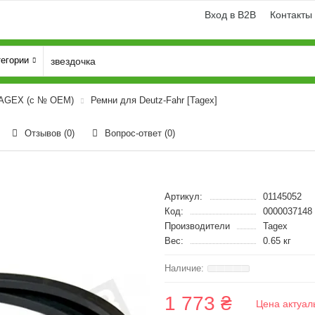
Вход в B2B
Контакты
тегории
TAGEX (с № OEM)
Ремни для Deutz-Fahr [Tagex]
Отзывов (0)
Вопрос-ответ
(0)
Артикул:
01145052
Код:
0000037148
Производители
Tagex
Вес:
0.65 кг
1 773 ₴
Цена актуал