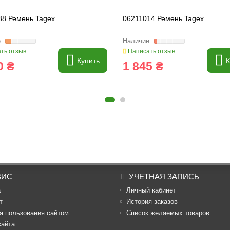
88 Ремень Tagex
06211014 Ремень Tagex
ть отзыв
Написать отзыв
Купить
К
0 ₴
1 845 ₴
ВИС
УЧЕТНАЯ ЗАПИСЬ
а
Личный кабинет
т
История заказов
я пользования сайтом
Список желаемых товаров
сайта