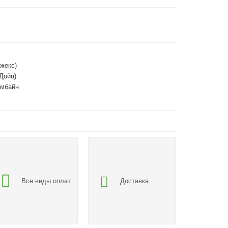
жекс)
(Дойц)
омбайн
Все виды оплат
Доставка