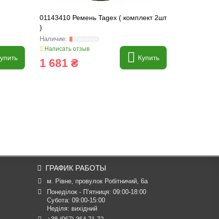
01143410 Ремень Tagex ( комплект 2шт
01143413 Р
)
3шт.)
Написать отзыв
Написать о
упить
Купить
1 681 ₴
3 119 
ГРАФИК РАБОТЫ
м. Рівне, провулок Робітничий, 6а
Понеділок - П’ятниця: 09:00-18:00

Субота: 09:00-15:00

Неділя: вихідний