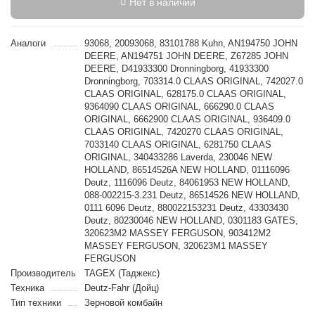
Нет в наличии
Аналоги
93068, 20093068, 83101788 Kuhn, AN194750 JOHN
DEERE, AN194751 JOHN DEERE, Z67285 JOHN
DEERE, D41933300 Dronningborg, 41933300
Dronningborg, 703314.0 CLAAS ORIGINAL, 742027.0
CLAAS ORIGINAL, 628175.0 CLAAS ORIGINAL,
9364090 CLAAS ORIGINAL, 666290.0 CLAAS
ORIGINAL, 6662900 CLAAS ORIGINAL, 936409.0
CLAAS ORIGINAL, 7420270 CLAAS ORIGINAL,
7033140 CLAAS ORIGINAL, 6281750 CLAAS
ORIGINAL, 340433286 Laverda, 230046 NEW
HOLLAND, 86514526A NEW HOLLAND, 01116096
Deutz, 1116096 Deutz, 84061953 NEW HOLLAND,
088-002215-3.231 Deutz, 86514526 NEW HOLLAND,
0111 6096 Deutz, 880022153231 Deutz, 43303430
Deutz, 80230046 NEW HOLLAND, 0301183 GATES,
320623M2 MASSEY FERGUSON, 903412M2
MASSEY FERGUSON, 320623M1 MASSEY
FERGUSON
Производитель
TAGEX (Таджекс)
Техника
Deutz-Fahr (Дойц)
Тип техники
Зерновой комбайн