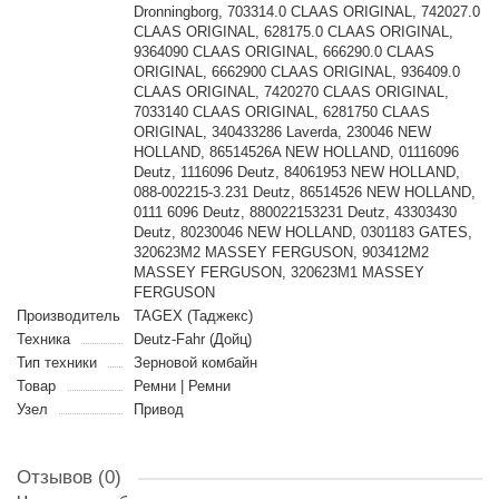
Dronningborg, 703314.0 CLAAS ORIGINAL, 742027.0
CLAAS ORIGINAL, 628175.0 CLAAS ORIGINAL,
9364090 CLAAS ORIGINAL, 666290.0 CLAAS
ORIGINAL, 6662900 CLAAS ORIGINAL, 936409.0
CLAAS ORIGINAL, 7420270 CLAAS ORIGINAL,
7033140 CLAAS ORIGINAL, 6281750 CLAAS
ORIGINAL, 340433286 Laverda, 230046 NEW
HOLLAND, 86514526A NEW HOLLAND, 01116096
Deutz, 1116096 Deutz, 84061953 NEW HOLLAND,
088-002215-3.231 Deutz, 86514526 NEW HOLLAND,
0111 6096 Deutz, 880022153231 Deutz, 43303430
Deutz, 80230046 NEW HOLLAND, 0301183 GATES,
320623M2 MASSEY FERGUSON, 903412M2
MASSEY FERGUSON, 320623M1 MASSEY
FERGUSON
Производитель
TAGEX (Таджекс)
Техника
Deutz-Fahr (Дойц)
Тип техники
Зерновой комбайн
Товар
Ремни | Ремни
Узел
Привод
Отзывов (0)