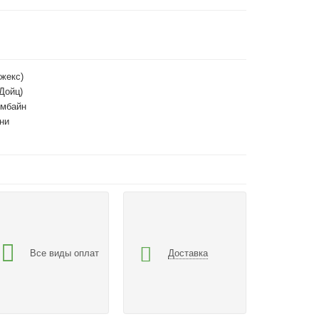
жекс)
(Дойц)
омбайн
ни
Все виды оплат
Доставка