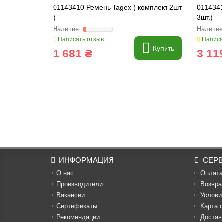
01143410 Ремень Tagex ( комплект 2шт
011434
)
3шт.)
Написать отзыв
Написа
Купить
1 681 ₴
3 11
ИНФОРМАЦИЯ
СЕР
О нас
Оплат
Производители
Возвра
Вакансии
Услови
Cертификаты
Карта 
Рекомендации
Достав