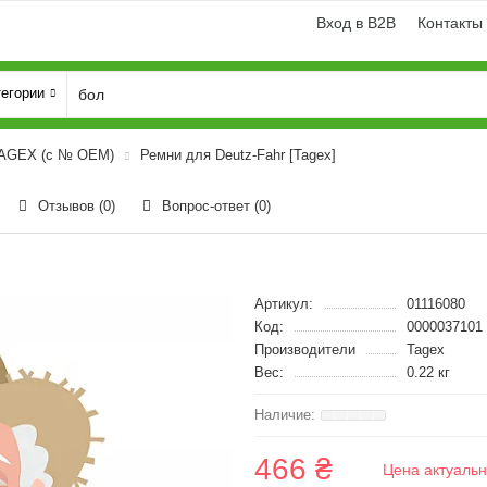
Вход в B2B
Контакты
тегории
TAGEX (с № OEM)
Ремни для Deutz-Fahr [Tagex]
Отзывов (0)
Вопрос-ответ
(0)
Артикул:
01116080
Код:
0000037101
Производители
Tagex
Вес:
0.22 кг
466 ₴
Цена актуальн