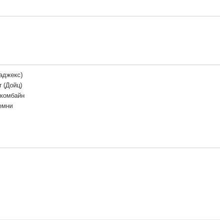
аджекс)
r (Дойц)
 комбайн
емни