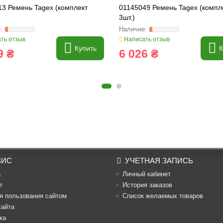
13 Ремень Tagex (комплект
01145049 Ремень Tagex (компл
3шт.)
ть отзыв
Написать отзыв
Купить
К
9 ₴
6 026 ₴
ВИС
УЧЕТНАЯ ЗАПИСЬ
а
Личный кабинет
т
История заказов
я пользования сайтом
Список желаемых товаров
сайта
ка