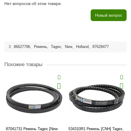
Нет вопросов об этом товаре.
Новый вопрос
86627796
,
Ремень
,
Tagex
,
New
,
Holland
,
87628477
Похожие товары
87041731 Ремень Tagex [New
534310R1 Ремень [CNH] Tagex,