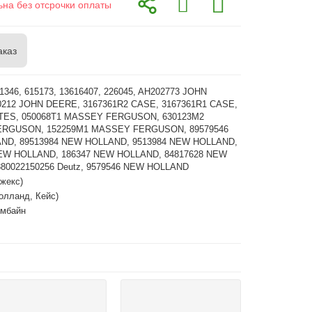
ьна без отсрочки оплаты
аказ
1346, 615173, 13616407, 226045, AH202773 JOHN
212 JOHN DEERE, 3167361R2 CASE, 3167361R1 CASE,
ATES, 050068T1 MASSEY FERGUSON, 630123M2
RGUSON, 152259M1 MASSEY FERGUSON, 89579546
ND, 89513984 NEW HOLLAND, 9513984 NEW HOLLAND,
NEW HOLLAND, 186347 NEW HOLLAND, 84817628 NEW
80022150256 Deutz, 9579546 NEW HOLLAND
жекс)
олланд, Кейс)
омбайн