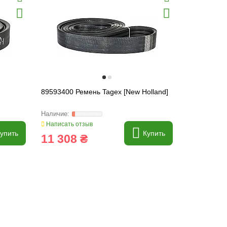
89593400 Ремень Tagex [New Holland]
87437226 Р
Написать отзыв
Написать о
упить
Купить
11 308 ₴
774 ₴