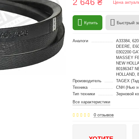
2 646 ₴
Цена актуал
Купить
Быстрый з
Аналоги
A33384, 620
DEERE, E60
0302200 G
MASSEY FE
NEW HOLLA
80186347 
HOLLAND, 8
Производитель
TAGEX (Тад
Техника
CNH (Нью х
Тип техники
Зерновой к
Все характеристики
0 отзывов
ХОТИТЕ