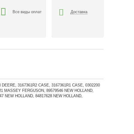
Все виды оплат
Доставка
HN DEERE, 3167361R2 CASE, 3167361R1 CASE, 0302200
M1 MASSEY FERGUSON, 89579546 NEW HOLLAND,
347 NEW HOLLAND, 84817628 NEW HOLLAND,