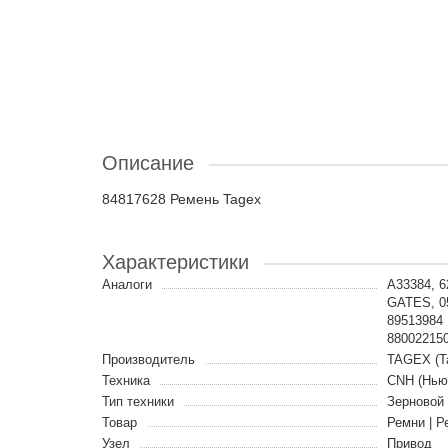
Описание
84817628 Ремень Tagex
Характеристики
Аналоги
A33384, 
GATES, 
89513984
88002215
Производитель
TAGEX (Т
Техника
CNH (Нью
Тип техники
Зерновой
Товар
Ремни | Р
Узел
Привод