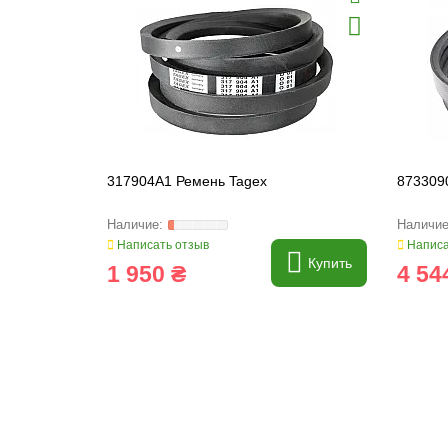
317904A1 Ремень Tagex
873309
Написать отзыв
Написа
Купить
1 950 ₴
4 54