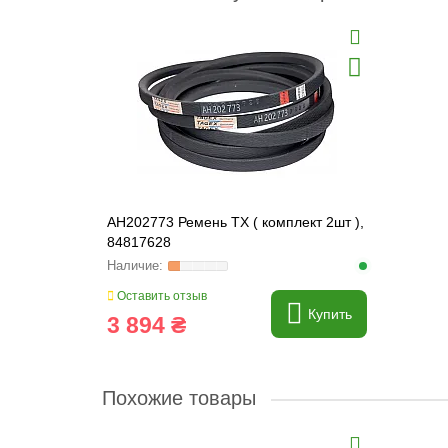
AH202773 Ремень TX ( комплект 2шт ),
84817628
Оставить отзыв
Купить
3 894 ₴
Похожие товары