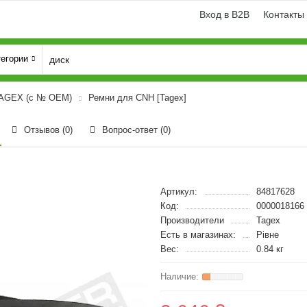
Вход в B2B
Контакты
тегории
TAGEX (с № OEM)
Ремни для CNH [Tagex]
Отзывов (0)
Вопрос-ответ
(0)
Артикул:
84817628
Код:
0000018166
Производители
Tagex
Есть в магазинах:
Рівне
Вес:
0.84 кг