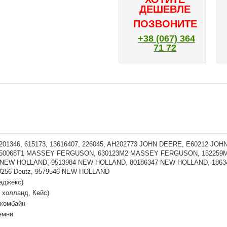
ДЕШЕВЛЕ
ПОЗВОНИТЕ
+38 (067) 364
71 72
6201346, 615173, 13616407, 226045, AH202773 JOHN DEERE, E60212 JO
050068T1 MASSEY FERGUSON, 630123M2 MASSEY FERGUSON, 152259
 NEW HOLLAND, 9513984 NEW HOLLAND, 80186347 NEW HOLLAND, 186
0256 Deutz, 9579546 NEW HOLLAND
аджекс)
 холланд, Кейс)
 комбайн
емни