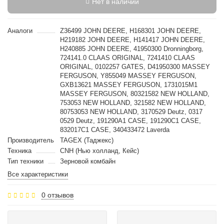
Нет в наличии
Аналоги
Z36499 JOHN DEERE, H168301 JOHN DEERE,
H219182 JOHN DEERE, H141417 JOHN DEERE,
H240885 JOHN DEERE, 41950300 Dronningborg,
724141.0 CLAAS ORIGINAL, 7241410 CLAAS
ORIGINAL, 0102257 GATES, D41950300 MASSEY
FERGUSON, Y855049 MASSEY FERGUSON,
GXB13621 MASSEY FERGUSON, 1731015M1
MASSEY FERGUSON, 80321582 NEW HOLLAND,
753053 NEW HOLLAND, 321582 NEW HOLLAND,
80753053 NEW HOLLAND, 3170529 Deutz, 0317
0529 Deutz, 191290A1 CASE, 191290C1 CASE,
832017C1 CASE, 340433472 Laverda
Производитель
TAGEX (Таджекс)
Техника
CNH (Нью холланд, Кейс)
Тип техники
Зерновой комбайн
Все характеристики
0 отзывов