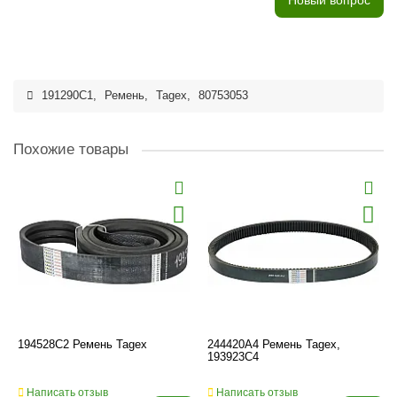
Новый вопрос
191290C1
,
Ремень
,
Tagex
,
80753053
Похожие товары
194528C2 Ремень Tagex
244420A4 Ремень Tagex,
193923C4
Написать отзыв
Написать отзыв