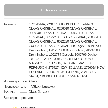
Нет в наличии
Аналоги
4R634644A, ZY80518 JOHN DEERE, 7449630
CLAAS ORIGINAL, 0206010 CLAAS ORIGINAL,
9508640 CLAAS ORIGINAL, 020601.0 CLAAS
ORIGINAL, 801222.0 CLAAS ORIGINAL, 950864.0
CLAAS ORIGINAL, 8012220 CLAAS ORIGINAL,
744963.0 CLAAS ORIGINAL, HB Tagex, D41937300
Dronningborg, D41937800 Dronningborg, 41937300
Dronningborg, 1002774 Optibelt, 1002798 Optibelt,
1401231 GATES, 301078 GUFERO, 41937800
MASSEY FERGUSON, 321034M3 MASSEY
FERGUSON, 275427 NEW HOLLAND, 276602A NEW
HOLLAND, 276602 NEW HOLLAND, 2B/H-3065
Stomil, 41937800 FENDT, F16447A CASE
Используется в
Claas
Производитель
TAGEX (Таджекс)
Техника
Claas (Клаас)
Все характеристики
0 отзывов