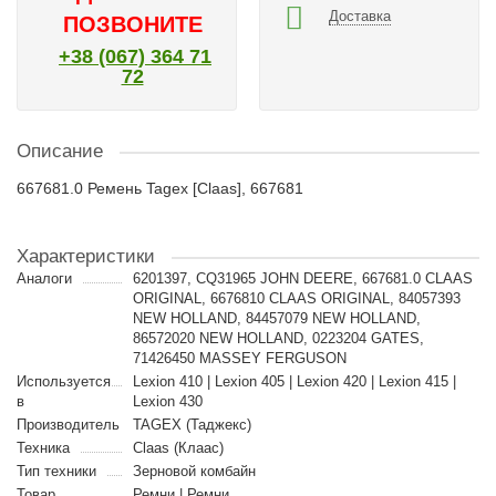
Доставка
ПОЗВОНИТЕ
+38 (067) 364 71
72
Описание
667681.0 Ремень Tagex [Claas], 667681
Характеристики
Аналоги
6201397, CQ31965 JOHN DEERE, 667681.0 CLAAS
ORIGINAL, 6676810 CLAAS ORIGINAL, 84057393
NEW HOLLAND, 84457079 NEW HOLLAND,
86572020 NEW HOLLAND, 0223204 GATES,
71426450 MASSEY FERGUSON
Используется
Lexion 410 | Lexion 405 | Lexion 420 | Lexion 415 |
в
Lexion 430
Производитель
TAGEX (Таджекс)
Техника
Claas (Клаас)
Тип техники
Зерновой комбайн
Товар
Ремни | Ремни