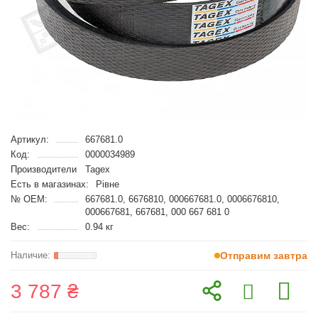
Артикул:
667681.0
Код:
0000034989
Производители
Tagex
Есть в магазинах:
Рівне
№ OEM:
667681.0, 6676810, 000667681.0, 0006676810,
000667681, 667681, 000 667 681 0
Вес:
0.94 кг
Отправим завтра
3 787 ₴