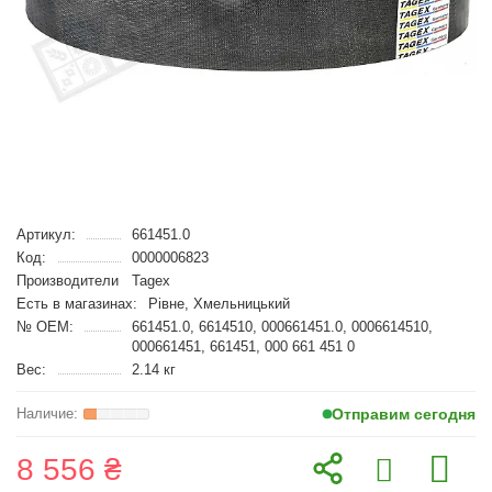
Артикул:
661451.0
Код:
0000006823
Производители
Tagex
Есть в магазинах:
Рівне, Хмельницький
№ OEM:
661451.0, 6614510, 000661451.0, 0006614510,
000661451, 661451, 000 661 451 0
Вес:
2.14 кг
Отправим сегодня
8 556 ₴