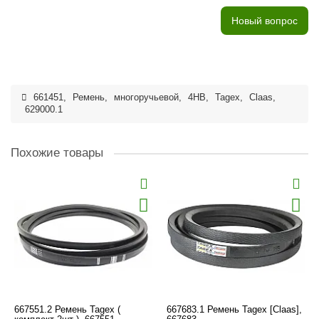
Новый вопрос
661451
,
Ремень
,
многоручьевой
,
4HB
,
Tagex
,
Claas
,
629000.1
Похожие товары
667551.2 Ремень Tagex (
667683.1 Ремень Tagex [Claas],