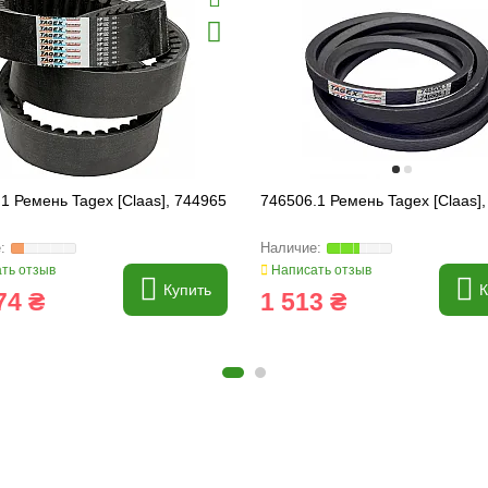
1 Ремень Tagex [Claas], 744965
746506.1 Ремень Tagex [Claas]
ть отзыв
Написать отзыв
Купить
К
74 ₴
1 513 ₴