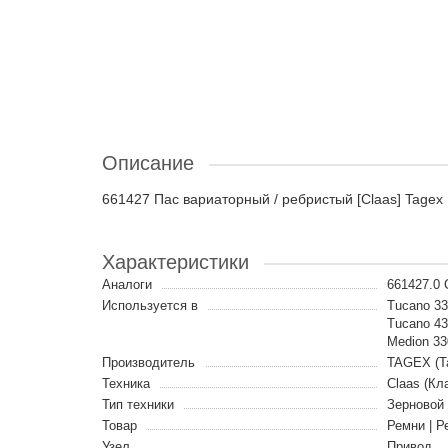
Описание
661427 Пас вариаторный / ребристый [Claas] Tagex
Характеристики
Аналоги
661427.0
Используется в
Tucano 330
Tucano 430
Medion 33
Производитель
TAGEX (Т
Техника
Claas (Кл
Тип техники
Зерновой
Товар
Ремни | Р
Узел
Привод