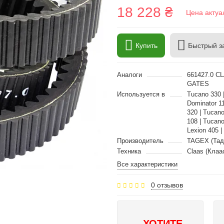
18 228 ₴
Цена актуа
Купить
Быстрый з
Аналоги
661427.0 C
GATES
Используется в
Tucano 330 |
Dominator 1
320 | Tucano
108 | Tucano
Lexion 405 |
Производитель
TAGEX (Тад
Техника
Claas (Клаа
Все характеристики
0 отзывов
ХОТИТЕ