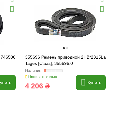
, 746506
355696 Ремень приводной 2HB*2315La
670724.0 Ре
Tagex [Claas], 355696.0
Написать отзыв
Написать о
упить
Купить
4 206 ₴
6 764 