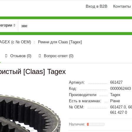
Вход в B2B
Контакты
тегории
TAGEX (с № OEM)
Ремни для Claas [Tagex]
Отзывов (0)
Вопрос-ответ
(0)
истый [Claas] Tagex
Артикул:
661427
Код:
0000062443
Производители
Tagex
Есть в магазинах:
Рівне
№ OEM:
661427.0, 6
661 427 0