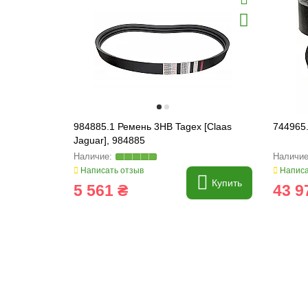
984885.1 Ремень 3HB Tagex [Claas
744965.
Jaguar], 984885
Написать отзыв
Написа
Купить
5 561 ₴
43 9