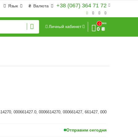
+38 (067) 364 71 72
Язык
₴
Валюта
Сумма
0
Личный кабинет
0 ₴
614270, 000661427.0, 0006614270, 000661427, 661427, 000
Отправим сегодня