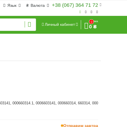
+38 (067) 364 71 72
Язык
₴
Валюта
Сумма
0
Личный кабинет
0 ₴
603141, 000660314.1, 0006603141, 000660314, 660314, 000
Отправим завтра