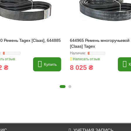
0 Ремень Tagex [Claas], 644885
644965 Ремень многоручьевой
[Claas] Tagex
ть отзыв
Написать отзыв
Купить
К
2 ₴
8 025 ₴
ВИС
УЧЕТНАЯ ЗАПИСЬ