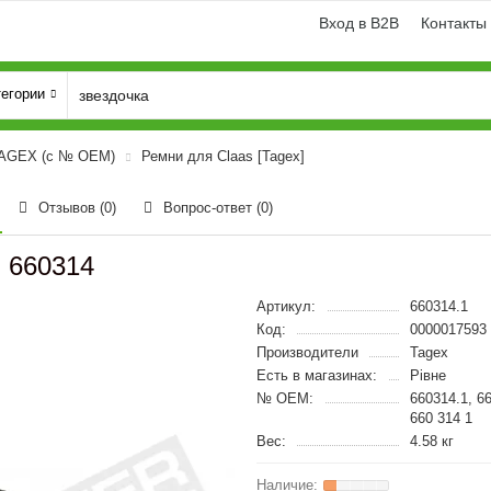
Вход в B2B
Контакты
тегории
TAGEX (с № OEM)
Ремни для Claas [Tagex]
Отзывов (0)
Вопрос-ответ
(0)
, 660314
Артикул:
660314.1
Код:
0000017593
Производители
Tagex
Есть в магазинах:
Рівне
№ OEM:
660314.1, 6
660 314 1
Вес:
4.58 кг