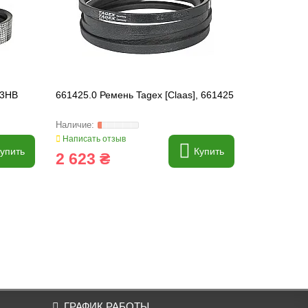
 3HB
661425.0 Ремень Tagex [Claas], 661425
554016.0 Ре
554016
Написать отзыв
Написать о
упить
Купить
2 623 ₴
14 335
ГРАФИК РАБОТЫ