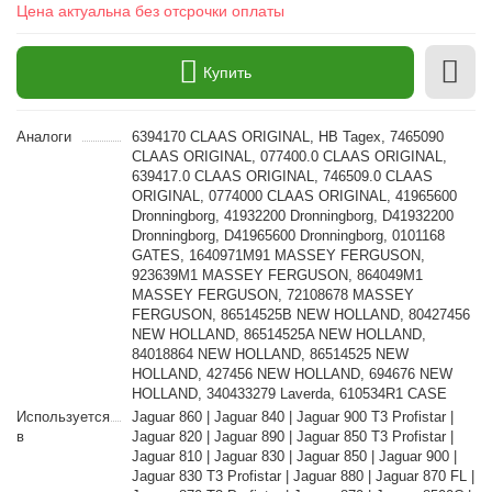
Цена актуальна без отсрочки оплаты
Купить
Аналоги
6394170 CLAAS ORIGINAL, HB Tagex, 7465090
CLAAS ORIGINAL, 077400.0 CLAAS ORIGINAL,
639417.0 CLAAS ORIGINAL, 746509.0 CLAAS
ORIGINAL, 0774000 CLAAS ORIGINAL, 41965600
Dronningborg, 41932200 Dronningborg, D41932200
Dronningborg, D41965600 Dronningborg, 0101168
GATES, 1640971M91 MASSEY FERGUSON,
923639M1 MASSEY FERGUSON, 864049M1
MASSEY FERGUSON, 72108678 MASSEY
FERGUSON, 86514525B NEW HOLLAND, 80427456
NEW HOLLAND, 86514525A NEW HOLLAND,
84018864 NEW HOLLAND, 86514525 NEW
HOLLAND, 427456 NEW HOLLAND, 694676 NEW
HOLLAND, 340433279 Laverda, 610534R1 CASE
Используется
Jaguar 860 | Jaguar 840 | Jaguar 900 T3 Profistar |
в
Jaguar 820 | Jaguar 890 | Jaguar 850 T3 Profistar |
Jaguar 810 | Jaguar 830 | Jaguar 850 | Jaguar 900 |
Jaguar 830 T3 Profistar | Jaguar 880 | Jaguar 870 FL |