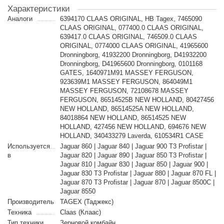
Характеристики
Аналоги
6394170 CLAAS ORIGINAL, HB Tagex, 7465090
CLAAS ORIGINAL, 077400.0 CLAAS ORIGINAL,
639417.0 CLAAS ORIGINAL, 746509.0 CLAAS
ORIGINAL, 0774000 CLAAS ORIGINAL, 41965600
Dronningborg, 41932200 Dronningborg, D41932200
Dronningborg, D41965600 Dronningborg, 0101168
GATES, 1640971M91 MASSEY FERGUSON,
923639M1 MASSEY FERGUSON, 864049M1
MASSEY FERGUSON, 72108678 MASSEY
FERGUSON, 86514525B NEW HOLLAND, 80427456
NEW HOLLAND, 86514525A NEW HOLLAND,
84018864 NEW HOLLAND, 86514525 NEW
HOLLAND, 427456 NEW HOLLAND, 694676 NEW
HOLLAND, 340433279 Laverda, 610534R1 CASE
Используется
Jaguar 860 | Jaguar 840 | Jaguar 900 T3 Profistar |
в
Jaguar 820 | Jaguar 890 | Jaguar 850 T3 Profistar |
Jaguar 810 | Jaguar 830 | Jaguar 850 | Jaguar 900 |
Jaguar 830 T3 Profistar | Jaguar 880 | Jaguar 870 FL |
Jaguar 870 T3 Profistar | Jaguar 870 | Jaguar 8500C |
Jaguar 8550
Производитель
TAGEX (Таджекс)
Техника
Claas (Клаас)
Тип техники
Зерновой комбайн