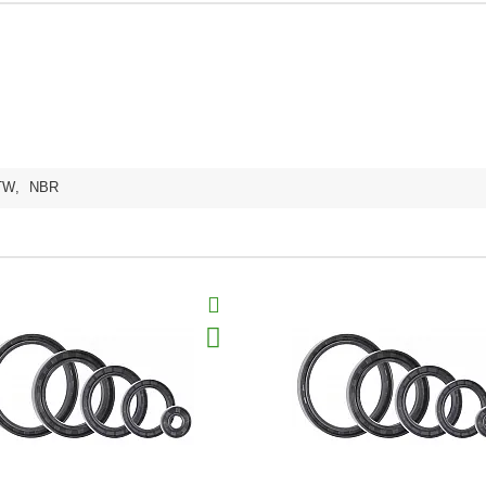
TW
,
NBR