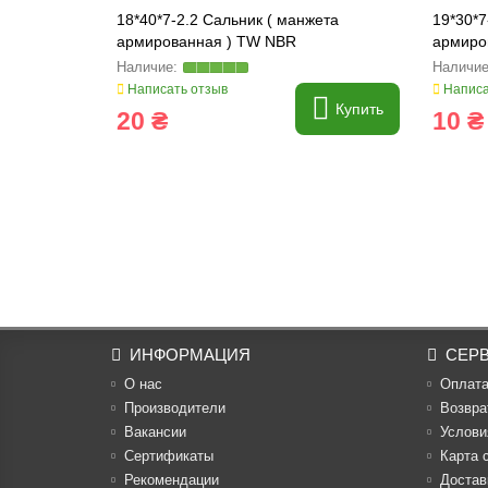
18*40*7-2.2 Сальник ( манжета
19*30*7
армированная ) TW NBR
армиро
Написать отзыв
Написа
Купить
20 ₴
10 ₴
ИНФОРМАЦИЯ
СЕР
О нас
Оплат
Производители
Возвра
Вакансии
Услови
Cертификаты
Карта 
Рекомендации
Достав