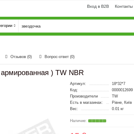
Вход в B2B
Контакты
тегории
Отзывов (0)
Вопрос-ответ
(0)
а армированная ) TW NBR
Артикул:
18*32*7
Код:
0000012699
Производители
TW
Есть в магазинах:
Рівне, Київ
Вес:
0.01 кг