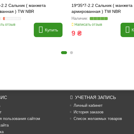
-2.2 Сальник ( манжета
19*35*7-2.2 Сальник ( манжета
ванная ) TW NBR
армированная ) TW NBR
ть отзыв
Написать отзыв
Купить
К
9 ₴
ВИС
УЧЕТНАЯ ЗАПИСЬ
а
Личный кабинет
т
История заказов
я пользования сайтом
Список желаемых товаров
сайта
ка