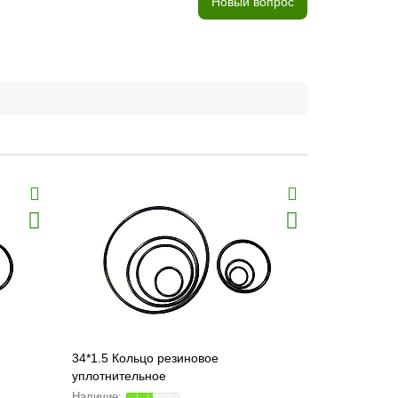
Новый вопрос
34*1.5 Кольцо резиновое
32*2.5 Кол
уплотнительное
уплотнител