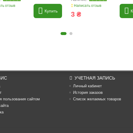
ть отзыв
Написать отзыв
Купить
К
3 ₴
ВИС
УЧЕТНАЯ ЗАПИСЬ
а
Личный кабинет
т
История заказов
я пользования сайтом
Список желаемых товаров
сайта
ка