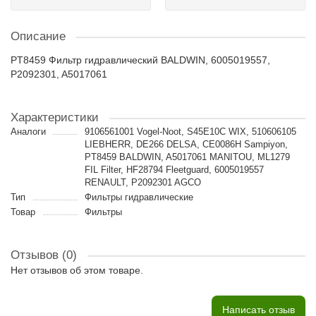
Описание
PT8459 Фильтр гидравлический BALDWIN, 6005019557,
P2092301, A5017061
Характеристики
Аналоги
9106561001 Vogel-Noot, S45E10C WIX, 510606105
LIEBHERR, DE266 DELSA, CE0086H Sampiyon,
PT8459 BALDWIN, A5017061 MANITOU, ML1279
FIL Filter, HF28794 Fleetguard, 6005019557
RENAULT, P2092301 AGCO
Тип
Фильтры гидравлические
Товар
Фильтры
Отзывов (0)
Нет отзывов об этом товаре.
Написать отзыв