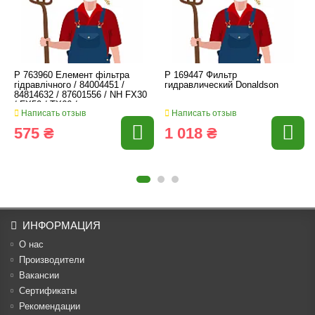
P 763960 Елемент фільтра
P 169447 Фильтр
гідравлічного / 84004451 /
гидравлический Donaldson
84814632 / 87601556 / NH FX30
/ FX50 / TX66 /
Написать отзыв
Написать отзыв
575 ₴
1 018 ₴
ИНФОРМАЦИЯ
О нас
Производители
Вакансии
Cертификаты
Рекомендации