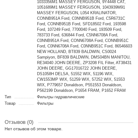
1033356M1 MASSEY FERGUSON, 9Y4448 CAT,
1051689M1 MASSEY FERGUSON, 1043939M91
MASSEY FERGUSON, L054 KRALINATOR,
CONNB951A Ford, C0NNB951B Ford, C5R6731C
Ford, CONNB951B Ford, SFD18502 Ford, 193598
Ford, 107249 Ford, 7700040 Ford, 193509 Ford,
783733 Ford, 636844 Ford, C5NN6708A Ford,
C0NNB951A Ford, CONN6708A Ford, CONNB951C
Ford, C0NN6708A Ford, C0NNB951C Ford, 86546603
NEW HOLLAND, BT839 BALDWIN, CS0024
Sampiyon, BF839 BALDWIN, DMS04BN MANITOU,
RE34040 JOHN DEERE, ZP3208 FIL Filter, AT38431
JOHN DEERE, GG17016722 JOHN DEERE,
DS1058H DELSA, 51552 WIX, 51196 WIX,
CW1553MP WIX, 51259 WIX, 57252 WIX, 51553
WIX, P779657 Donaldson, P551553 Donaldson,
P562199 Donaldson, P1654 FRAM, P1652 FRAM
Тип
Фильтры гидравлические
Товар
Фильтры
Отзывов (0)
Нет отзывов об этом товаре.