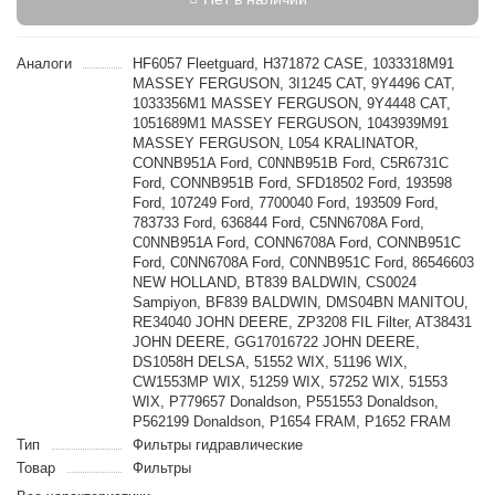
Аналоги
HF6057 Fleetguard, H371872 CASE, 1033318M91
MASSEY FERGUSON, 3I1245 CAT, 9Y4496 CAT,
1033356M1 MASSEY FERGUSON, 9Y4448 CAT,
1051689M1 MASSEY FERGUSON, 1043939M91
MASSEY FERGUSON, L054 KRALINATOR,
CONNB951A Ford, C0NNB951B Ford, C5R6731C
Ford, CONNB951B Ford, SFD18502 Ford, 193598
Ford, 107249 Ford, 7700040 Ford, 193509 Ford,
783733 Ford, 636844 Ford, C5NN6708A Ford,
C0NNB951A Ford, CONN6708A Ford, CONNB951C
Ford, C0NN6708A Ford, C0NNB951C Ford, 86546603
NEW HOLLAND, BT839 BALDWIN, CS0024
Sampiyon, BF839 BALDWIN, DMS04BN MANITOU,
RE34040 JOHN DEERE, ZP3208 FIL Filter, AT38431
JOHN DEERE, GG17016722 JOHN DEERE,
DS1058H DELSA, 51552 WIX, 51196 WIX,
CW1553MP WIX, 51259 WIX, 57252 WIX, 51553
WIX, P779657 Donaldson, P551553 Donaldson,
P562199 Donaldson, P1654 FRAM, P1652 FRAM
Тип
Фильтры гидравлические
Товар
Фильтры