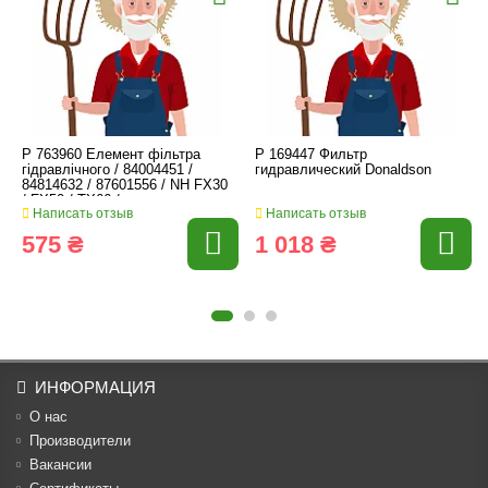
P 763960 Елемент фільтра
P 169447 Фильтр
гідравлічного / 84004451 /
гидравлический Donaldson
84814632 / 87601556 / NH FX30
/ FX50 / TX66 /
Написать отзыв
Написать отзыв
575 ₴
1 018 ₴
ИНФОРМАЦИЯ
О нас
Производители
Вакансии