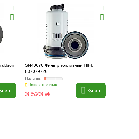
aldson,
SN40670 Фильтр топливный HIFI,
P550665 Фи
837079726
84348883
Написать отзыв
Написать о
упить
Купить
3 523 ₴
799 ₴