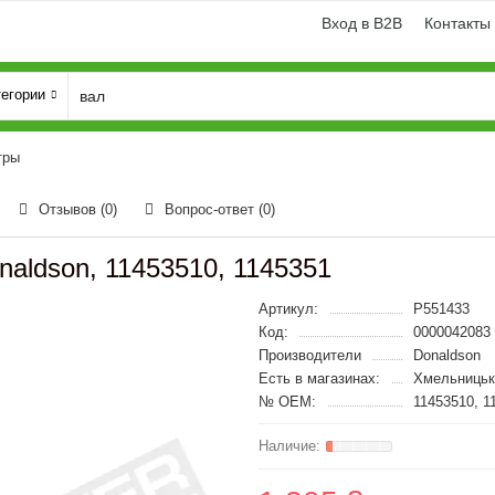
Вход в B2B
Контакты
тегории
тры
Отзывов (0)
Вопрос-ответ
(0)
aldson, 11453510, 1145351
Артикул:
P551433
Код:
0000042083
Производители
Donaldson
Есть в магазинах:
Хмельницьк
№ OEM:
11453510, 1