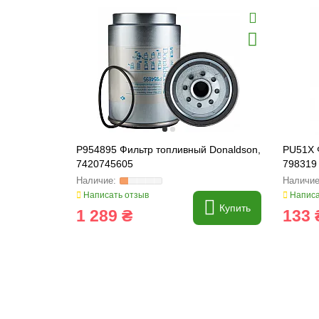
P954895 Фильтр топливный Donaldson,
PU51X 
7420745605
798319
Написать отзыв
Написа
Купить
1 289 ₴
133 