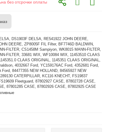
ьна без отсрочки оплаты
аказ
ELSA, DS1903F DELSA, RE541922 JOHN DEERE,
OHN DEERE, ZP8005F FIL Filter, BF7746D BALDWIN,
N-FILTER, CS1458M Sampiyon, WK8015 MANN-FILTER,
N-FILTER, 33681 WIX, WF10084 WIX, 11453510 CLAAS
1145351.0 CLAAS ORIGINAL, 1145351 CLAAS ORIGINAL,
aldson, 4032667 Ford, YC159176AC Ford, 4352681 Ford,
 Ford, 84477355 NEW HOLLAND, 84565927 NEW
289130 CATERPILLAR, KC116 KNECHT, FS19837
 FS19609 Fleetguard, 87802927 CASE, 87802728 CASE,
SE, 87801285 CASE, 87802926 CASE, 87802925 CASE
пливные