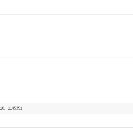
510
,
1145351