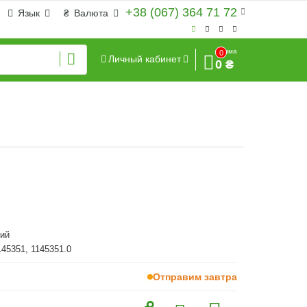
+38 (067) 364 71 72
Язык
₴
Валюта
Сумма
0
Личный кабинет
0 ₴
ий
145351, 1145351.0
Отправим завтра