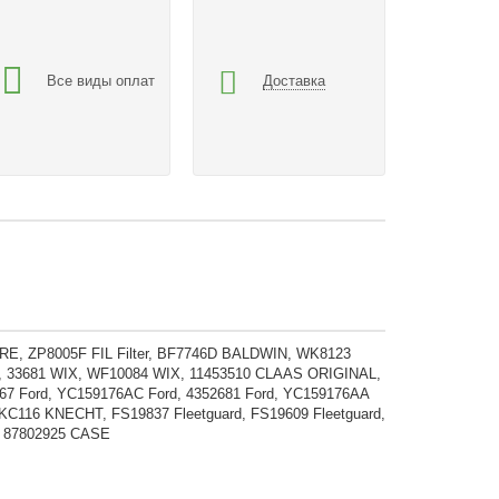
Все виды оплат
Доставка
 ZP8005F FIL Filter, BF7746D BALDWIN, WK8123
33681 WIX, WF10084 WIX, 11453510 CLAAS ORIGINAL,
7 Ford, YC159176AC Ford, 4352681 Ford, YC159176AA
116 KNECHT, FS19837 Fleetguard, FS19609 Fleetguard,
, 87802925 CASE