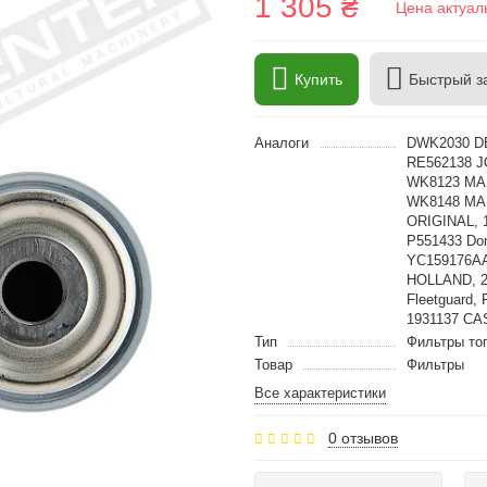
1 305 ₴
Цена актуал
Купить
Быстрый з
Аналоги
DWK2030 D
RE562138 J
WK8123 MAN
WK8148 MAN
ORIGINAL, 
P551433 Don
YC159176AA
HOLLAND, 2
Fleetguard,
1931137 CA
Тип
Фильтры то
Товар
Фильтры
Все характеристики
0 отзывов