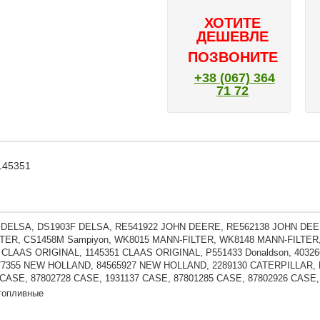
ХОТИТЕ
ДЕШЕВЛЕ
ПОЗВОНИТЕ
+38 (067) 364
71 72
145351
DELSA, DS1903F DELSA, RE541922 JOHN DEERE, RE562138 JOHN DEERE,
TER, CS1458M Sampiyon, WK8015 MANN-FILTER, WK8148 MANN-FILTER, 
 CLAAS ORIGINAL, 1145351 CLAAS ORIGINAL, P551433 Donaldson, 403266
477355 NEW HOLLAND, 84565927 NEW HOLLAND, 2289130 CATERPILLAR, KC
 CASE, 87802728 CASE, 1931137 CASE, 87801285 CASE, 87802926 CASE
топливные