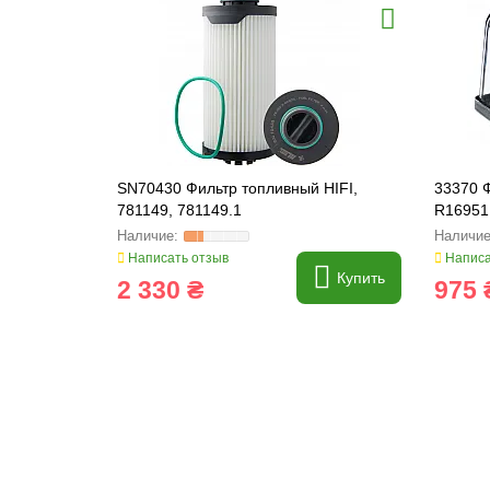
SN70430 Фильтр топливный HIFI,
33370 
781149, 781149.1
R16951
195980
Написать отзыв
Написа
Купить
2 330 ₴
975 