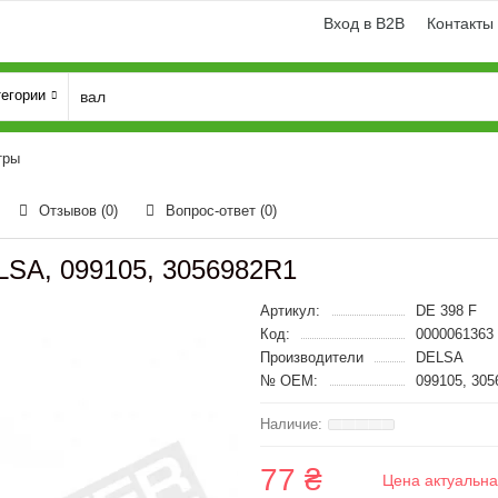
Вход в B2B
Контакты
тегории
тры
Отзывов (0)
Вопрос-ответ
(0)
SA, 099105, 3056982R1
Артикул:
DE 398 F
Код:
0000061363
Производители
DELSA
№ OEM:
099105, 305
77 ₴
Цена актуальна