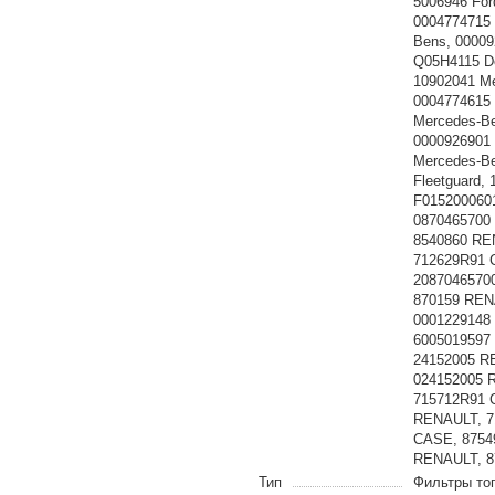
5006946 For
0004774715 
Bens, 00009
Q05H4115 De
10902041 Me
0004774615 
Mercedes-Be
0000926901 
Mercedes-B
Fleetguard
F015200060
0870465700
8540860 RE
712629R91 
2087046570
870159 REN
0001229148
6005019597
24152005 R
024152005 
715712R91 
RENAULT, 7
CASE, 8754
RENAULT, 8
Тип
Фильтры то