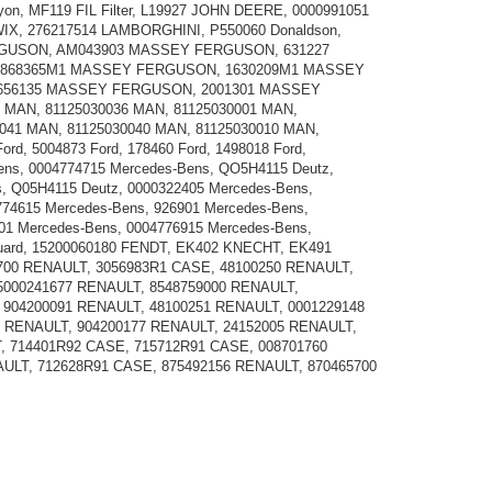
, MF119 FIL Filter, L19927 JOHN DEERE, 0000991051
X, 276217514 LAMBORGHINI, P550060 Donaldson,
GUSON, AM043903 MASSEY FERGUSON, 631227
 2868365M1 MASSEY FERGUSON, 1630209M1 MASSEY
656135 MASSEY FERGUSON, 2001301 MASSEY
 MAN, 81125030036 MAN, 81125030001 MAN,
0041 MAN, 81125030040 MAN, 81125030010 MAN,
rd, 5004873 Ford, 178460 Ford, 1498018 Ford,
Bens, 0004774715 Mercedes-Bens, QO5H4115 Deutz,
, Q05H4115 Deutz, 0000322405 Mercedes-Bens,
774615 Mercedes-Bens, 926901 Mercedes-Bens,
01 Mercedes-Bens, 0004776915 Mercedes-Bens,
guard, 15200060180 FENDT, EK402 KNECHT, EK491
5700 RENAULT, 3056983R1 CASE, 48100250 RENAULT,
5000241677 RENAULT, 8548759000 RENAULT,
 904200091 RENAULT, 48100251 RENAULT, 0001229148
 RENAULT, 904200177 RENAULT, 24152005 RENAULT,
, 714401R92 CASE, 715712R91 CASE, 008701760
ULT, 712628R91 CASE, 875492156 RENAULT, 870465700