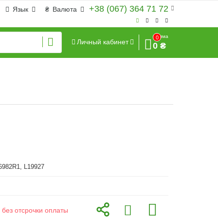
+38 (067) 364 71 72
Язык
₴
Валюта
Сумма
0
Личный кабинет
0 ₴
6982R1, L19927
 без отсрочки оплаты