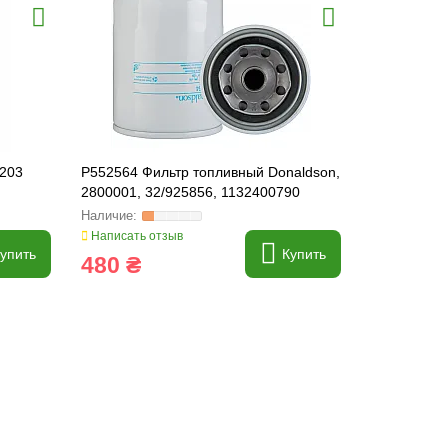
203
P552564 Фильтр топливный Donaldson,
24.360.00 
2800001, 32/925856, 1132400790
AT17387, 6
Написать отзыв
Написать о
упить
Купить
480 ₴
117 ₴