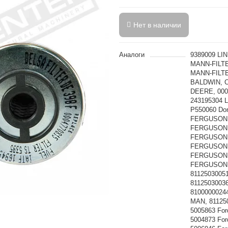
Нет в наличии
Аналоги
9389009 LI
MANN-FILTE
MANN-FILTE
BALDWIN, C
DEERE, 000
243195304 
P550060 Do
FERGUSON,
FERGUSON,
FERGUSON, 
FERGUSON,
FERGUSON,
FERGUSON,
8112503005
8112503003
8100000024
MAN, 81125
5005863 For
5004873 For