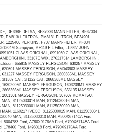
NDE, DE398F DELSA, BF37003 MANN-FILTER, BF37004
R, PM813/1 FILTRON, PM8131 FILTRON, BF34901
R, 1225406 PERKINS, P707 MANN-FILTER, PF834
E1304M Sampiyon, MF119 FIL Filter, L19927 JOHN
0991051 CLAAS ORIGINAL, 0991050 CLAAS ORIGINAL,
LAMBORGHINI, 33167E WIX, 276217514 LAMBORGHINI,
naldson, 655815 MASSEY FERGUSON, 630257 MASSEY
 620601 MASSEY FERGUSON, AM043903 MASSEY
 631227 MASSEY FERGUSON, 2860365M1 MASSEY
3I1587 CAT, 3I1122 CAT, 2868365M1 MASSEY
 1630209M1 MASSEY FERGUSON, 1603209M1 MASSEY
 2868366M1 MASSEY FERGUSON, 656135 MASSEY
 2001301 MASSEY FERGUSON, 307607 KOMATSU,
1 MAN, 81125030014 MAN, 81125030016 MAN,
6 MAN, 81125030001 MAN, 81125030020 MAN,
4 MAN, 1160217 IVECO, 81125030015 MAN, 81125030041
030040 MAN, 81125030010 MAN, A800X6714CA Ford,
d, 5004783 Ford, A780X9176AA Ford, A700X6714EA Ford,
d, 178460 Ford, 1498018 Ford, A790X9176AA Ford,