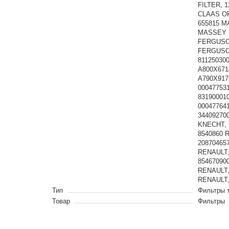
FILTER, 
CLAAS OR
655815 
MASSEY F
FERGUSO
FERGUSON
81125030
A800X6714
A790X9176
000477531
831900010
000477641
34409270
KNECHT, 
8540860 
20870465
RENAULT,
85467090
RENAULT,
RENAULT,
Тип
Фильтры 
Товар
Фильтры