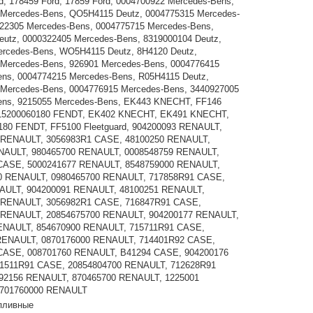
d, 178459 Ford, 17859 Ford, 0004700922 Mercedes-Bens,
Mercedes-Bens, QO5H4115 Deutz, 0004775315 Mercedes-
22305 Mercedes-Bens, 0004775715 Mercedes-Bens,
utz, 0000322405 Mercedes-Bens, 8319000104 Deutz,
rcedes-Bens, WO5H4115 Deutz, 8H4120 Deutz,
Mercedes-Bens, 926901 Mercedes-Bens, 0004776415
ns, 0004774215 Mercedes-Bens, R05H4115 Deutz,
Mercedes-Bens, 0004776915 Mercedes-Bens, 3440927005
ens, 9215055 Mercedes-Bens, EK443 KNECHT, FF146
, 15200060180 FENDT, EK402 KNECHT, EK491 KNECHT,
180 FENDT, FF5100 Fleetguard, 904200093 RENAULT,
 RENAULT, 3056983R1 CASE, 48100250 RENAULT,
NAULT, 980465700 RENAULT, 0008548759 RENAULT,
CASE, 5000241677 RENAULT, 8548759000 RENAULT,
0 RENAULT, 0980465700 RENAULT, 717858R91 CASE,
AULT, 904200091 RENAULT, 48100251 RENAULT,
 RENAULT, 3056982R1 CASE, 716847R91 CASE,
 RENAULT, 20854675700 RENAULT, 904200177 RENAULT,
ENAULT, 854670900 RENAULT, 715711R91 CASE,
RENAULT, 0870176000 RENAULT, 714401R92 CASE,
CASE, 008701760 RENAULT, B41294 CASE, 904200176
1511R91 CASE, 20854804700 RENAULT, 712628R91
92156 RENAULT, 870465700 RENAULT, 1225001
701760000 RENAULT
пливные