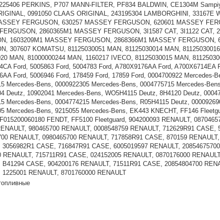
1225406 PERKINS, P707 MANN-FILTER, PF834 BALDWIN, CE1304M Sampiyon
IGINAL, 0991050 CLAAS ORIGINAL, 243195304 LAMBORGHINI, 33167E WI
MASSEY FERGUSON, 630257 MASSEY FERGUSON, 620601 MASSEY FER
ERGUSON, 2860365M1 MASSEY FERGUSON, 3I1587 CAT, 3I1122 CAT,
N, 1603209M1 MASSEY FERGUSON, 2868366M1 MASSEY FERGUSON, 
, 307607 KOMATSU, 81125030051 MAN, 81125030014 MAN, 81125030016
020 MAN, 81000000244 MAN, 1160217 IVECO, 81125030015 MAN, 8112503
CA Ford, 5005863 Ford, 5004783 Ford, A780X9176AA Ford, A700X6714EA Fo
AA Ford, 5006946 Ford, 178459 Ford, 17859 Ford, 0004700922 Mercedes-
5 Mercedes-Bens, 0000922305 Mercedes-Bens, 0004775715 Mercedes-Bens
4 Deutz, 10902041 Mercedes-Bens, WO5H4115 Deutz, 8H4120 Deutz, 0004
5 Mercedes-Bens, 0004774215 Mercedes-Bens, R05H4115 Deutz, 00009269
05 Mercedes-Bens, 9215055 Mercedes-Bens, EK443 KNECHT, FF146 Fleet
F015200060180 FENDT, FF5100 Fleetguard, 904200093 RENAULT, 087046
RENAULT, 980465700 RENAULT, 0008548759 RENAULT, 712629R91 CASE, 
700 RENAULT, 0980465700 RENAULT, 717858R91 CASE, 870159 RENAULT,
 3056982R1 CASE, 716847R91 CASE, 6005019597 RENAULT, 20854675700
0 RENAULT, 715711R91 CASE, 024152005 RENAULT, 0870176000 RENAULT
 B41294 CASE, 904200176 RENAULT, 71511R91 CASE, 20854804700 RENA
 1225001 RENAULT, 8701760000 RENAULT
топливные