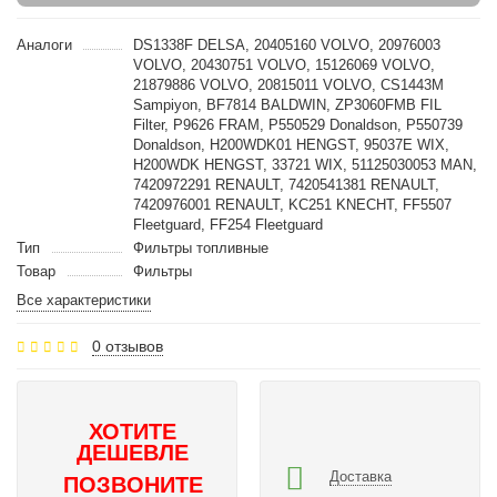
Аналоги
DS1338F DELSA, 20405160 VOLVO, 20976003
VOLVO, 20430751 VOLVO, 15126069 VOLVO,
21879886 VOLVO, 20815011 VOLVO, CS1443M
Sampiyon, BF7814 BALDWIN, ZP3060FMB FIL
Filter, P9626 FRAM, P550529 Donaldson, P550739
Donaldson, H200WDK01 HENGST, 95037E WIX,
H200WDK HENGST, 33721 WIX, 51125030053 MAN,
7420972291 RENAULT, 7420541381 RENAULT,
7420976001 RENAULT, KC251 KNECHT, FF5507
Fleetguard, FF254 Fleetguard
Тип
Фильтры топливные
Товар
Фильтры
Все характеристики
0 отзывов
ХОТИТЕ
ДЕШЕВЛЕ
Доставка
ПОЗВОНИТЕ