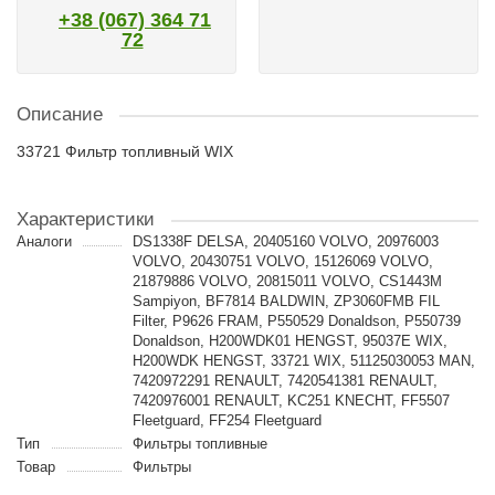
+38 (067) 364 71
72
Описание
33721 Фильтр топливный WIX
Характеристики
Аналоги
DS1338F DELSA, 20405160 VOLVO, 20976003
VOLVO, 20430751 VOLVO, 15126069 VOLVO,
21879886 VOLVO, 20815011 VOLVO, CS1443M
Sampiyon, BF7814 BALDWIN, ZP3060FMB FIL
Filter, P9626 FRAM, P550529 Donaldson, P550739
Donaldson, H200WDK01 HENGST, 95037E WIX,
H200WDK HENGST, 33721 WIX, 51125030053 MAN,
7420972291 RENAULT, 7420541381 RENAULT,
7420976001 RENAULT, KC251 KNECHT, FF5507
Fleetguard, FF254 Fleetguard
Тип
Фильтры топливные
Товар
Фильтры