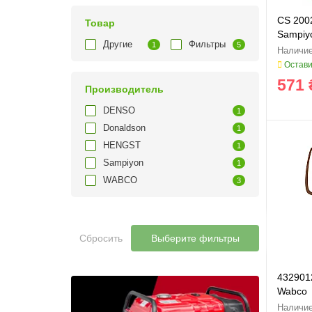
CS 200
Товар
Sampiy
Другие
Фильтры
1
5
Остави
571 
Производитель
DENSO
1
Donaldson
1
HENGST
1
Sampiyon
1
WABCO
3
Сбросить
Выберите фильтры
432901
Wabco