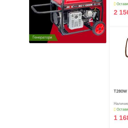
Остави
2 15
Генератори
Генератор
T280W 
Остави
1 16