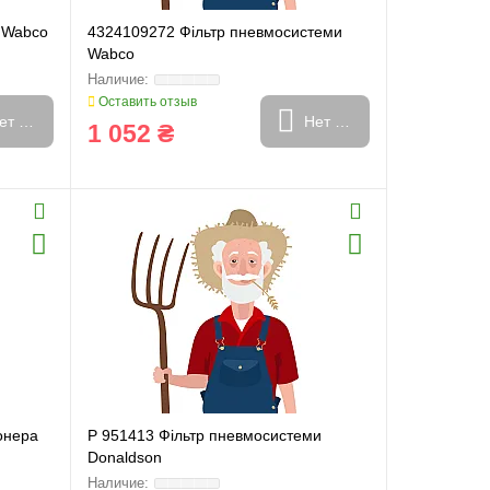
 Wabco
4324109272 Фільтр пневмосистеми
Wabco
Оставить отзыв
ет в наличии
Нет в наличии
1 052 ₴
онера
P 951413 Фільтр пневмосистеми
Donaldson