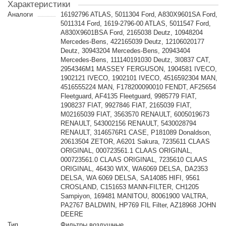
Характеристики
Аналоги
16192796 ATLAS, 5011304 Ford, A830X9601SA Ford,
5011314 Ford, 1619-2796-00 ATLAS, 5011547 Ford,
A830X9601BSA Ford, 2165038 Deutz, 10948204
Mercedes-Bens, 422165039 Deutz, 12106020177
Deutz, 30943204 Mercedes-Bens, 20943404
Mercedes-Bens, 111140191030 Deutz, 3I0837 CAT,
2954346M1 MASSEY FERGUSON, 1904581 IVECO,
1902121 IVECO, 1902101 IVECO, 4516592304 MAN,
4516555224 MAN, F178200090010 FENDT, AF25654
Fleetguard, AF4135 Fleetguard, 9985779 FIAT,
1908237 FIAT, 9927846 FIAT, 2165039 FIAT,
M02165039 FIAT, 3563570 RENAULT, 6005019673
RENAULT, 543002156 RENAULT, 5430028794
RENAULT, 3146576R1 CASE, P181089 Donaldson,
20613504 ZETOR, A6201 Sakura, 7235611 CLAAS
ORIGINAL, 000723561.1 CLAAS ORIGINAL,
000723561.0 CLAAS ORIGINAL, 7235610 CLAAS
ORIGINAL, 46430 WIX, WA6069 DELSA, DA2353
DELSA, WA 6069 DELSA, SA14085 HIFI, 9561
CROSLAND, C151653 MANN-FILTER, CH1205
Sampiyon, 169481 MANITOU, 80061900 VALTRA,
PA2767 BALDWIN, HP769 FIL Filter, AZ18968 JOHN
DEERE
Тип
Фильтры воздушные