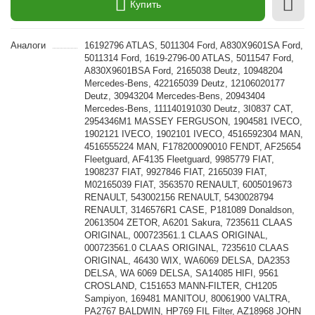
Купить
Аналоги
16192796 ATLAS, 5011304 Ford, A830X9601SA Ford,
5011314 Ford, 1619-2796-00 ATLAS, 5011547 Ford,
A830X9601BSA Ford, 2165038 Deutz, 10948204
Mercedes-Bens, 422165039 Deutz, 12106020177
Deutz, 30943204 Mercedes-Bens, 20943404
Mercedes-Bens, 111140191030 Deutz, 3I0837 CAT,
2954346M1 MASSEY FERGUSON, 1904581 IVECO,
1902121 IVECO, 1902101 IVECO, 4516592304 MAN,
4516555224 MAN, F178200090010 FENDT, AF25654
Fleetguard, AF4135 Fleetguard, 9985779 FIAT,
1908237 FIAT, 9927846 FIAT, 2165039 FIAT,
M02165039 FIAT, 3563570 RENAULT, 6005019673
RENAULT, 543002156 RENAULT, 5430028794
RENAULT, 3146576R1 CASE, P181089 Donaldson,
20613504 ZETOR, A6201 Sakura, 7235611 CLAAS
ORIGINAL, 000723561.1 CLAAS ORIGINAL,
000723561.0 CLAAS ORIGINAL, 7235610 CLAAS
ORIGINAL, 46430 WIX, WA6069 DELSA, DA2353
DELSA, WA 6069 DELSA, SA14085 HIFI, 9561
CROSLAND, C151653 MANN-FILTER, CH1205
Sampiyon, 169481 MANITOU, 80061900 VALTRA,
PA2767 BALDWIN, HP769 FIL Filter, AZ18968 JOHN