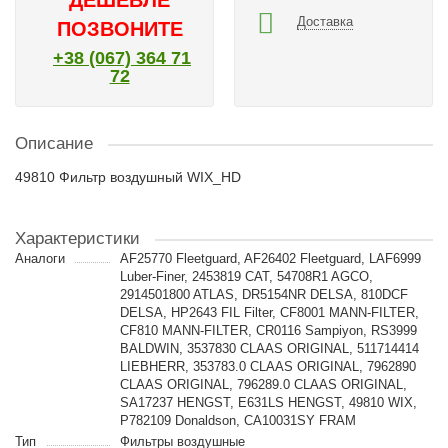
ДЕШЕВЛЕ
Доставка
ПОЗВОНИТЕ
+38 (067) 364 71
72
Описание
49810 Фильтр воздушный WIX_HD
Характеристики
Аналоги
AF25770 Fleetguard, AF26402 Fleetguard, LAF6999
Luber-Finer, 2453819 CAT, 54708R1 AGCO,
2914501800 ATLAS, DR5154NR DELSA, 810DCF
DELSA, HP2643 FIL Filter, CF8001 MANN-FILTER,
CF810 MANN-FILTER, CR0116 Sampiyon, RS3999
BALDWIN, 3537830 CLAAS ORIGINAL, 511714414
LIEBHERR, 353783.0 CLAAS ORIGINAL, 7962890
CLAAS ORIGINAL, 796289.0 CLAAS ORIGINAL,
SA17237 HENGST, E631LS HENGST, 49810 WIX,
P782109 Donaldson, CA10031SY FRAM
Тип
Фильтры воздушные