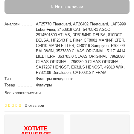
Нет в наличии
Аналоги
AF25770 Fleetguard, AF26402 Fleetguard, LAF6999
Luber-Finer, 2453819 CAT, 54708R1 AGCO,
2914501800 ATLAS, DR5154NR DELSA, 810DCF
DELSA, HP2643 FIL Filter, CF8001 MANN-FILTER,
CF810 MANN-FILTER, CR0116 Sampiyon, RS3999
BALDWIN, 3537830 CLAAS ORIGINAL, 511714414
LIEBHERR, 353783.0 CLAAS ORIGINAL, 7962890
CLAAS ORIGINAL, 796289.0 CLAAS ORIGINAL,
SA17237 HENGST, E631LS HENGST, 49810 WIX,
P782109 Donaldson, CA10031SY FRAM
Тип
Фильтры воздушные
Товар
Фильтры
Все характеристики
0 отзывов
ХОТИТЕ