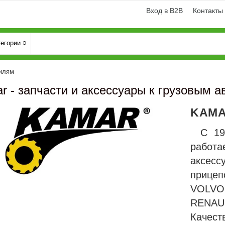
Вход в B2B
Контакты
тегории
билям
r - запчаcти и аксессуары к грузовым 
KAM
С 19
работ
аксесс
прицеп
и
Генератори
VOLV
RENAUL
Качес