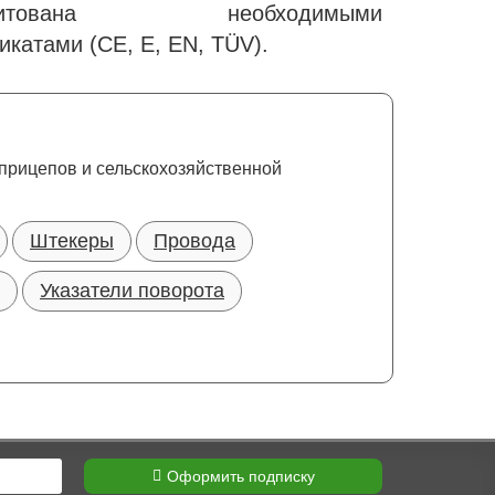
едитована необходимыми
икатами (CE, E, EN, TÜV).
уприцепов и сельскохозяйственной
Штекеры
Провода
Указатели поворота
Оформить подписку