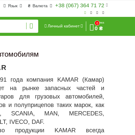
+38 (067) 364 71 72
Язык
₴
Валюта
Сумма
0
Личный кабинет
0 ₴
автомобилям
AR
91 года компания KAMAR (Камар)
ает на рынке запасных частей и
уаров для грузовых автомобилей,
ов и полуприцепов таких марок, как
O, SCANIA, MAN, MERCEDES,
T, IVECO, DAF.
тво продукции KAMAR всегда