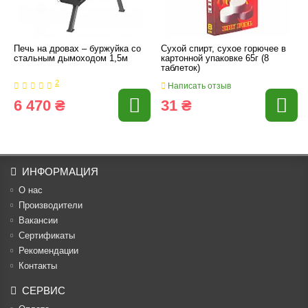
Печь на дровах – буржуйка со
Сухой спирт, сухое горючее в
стальным дымоходом 1,5м
картонной упаковке 65г (8
таблеток)
2
Написать отзыв
6 470 ₴
31 ₴
ИНФОРМАЦИЯ
О нас
Производители
Вакансии
Cертификаты
Рекомендации
Контакты
СЕРВИС