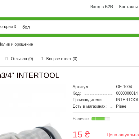
Вход в B2B
Контакты
тегории
Полив и орошение
Отзывов (0)
Вопрос-ответ
(0)
ра3/4" INTERTOOL
Артикул:
GE-1004
Код:
0000008014
Производители
INTERTOOL
Есть в магазинах:
Рівне
15 ₴
Цена актуальна