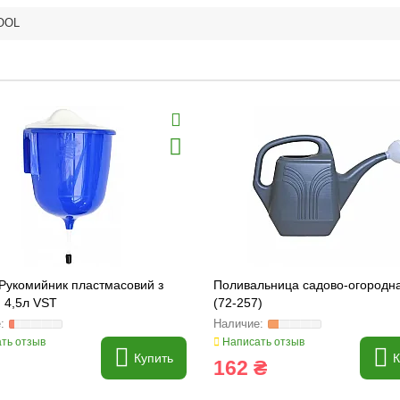
OOL
 Рукомийник пластмасовий з
Поливальница садово-огородн
 4,5л VST
(72-257)
ть отзыв
Написать отзыв
Купить
К
162 ₴