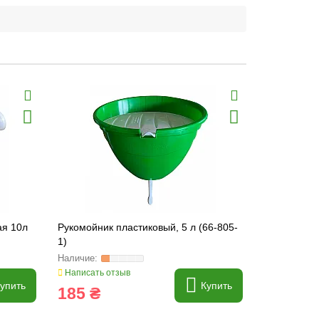
ая 10л
Рукомойник пластиковый, 5 л (66-805-
Обприскувач
1)
267)
Написать отзыв
Написать о
упить
Купить
185 ₴
270 ₴