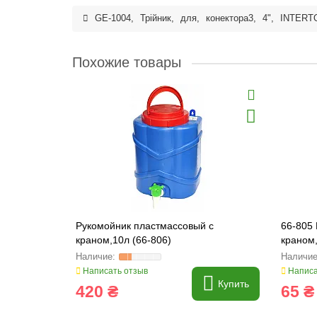
GE-1004
,
Трійник
,
для
,
конектора3
,
4"
,
INTERT
Похожие товары
Рукомойник пластмассовый с
66-805
краном,10л (66-806)
краном,
Написать отзыв
Написа
Купить
420 ₴
65 ₴