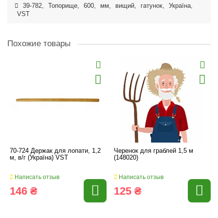
39-782
,
Топорище
,
600
,
мм
,
вищий
,
гатунок
,
Україна
,
VST
Похожие товары
70-724 Держак для лопати, 1,2
Черенок для граблей 1,5 м
м, в/г (Україна) VST
(148020)
Написать отзыв
Написать отзыв
146 ₴
125 ₴