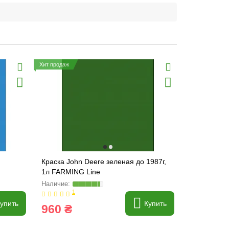
Хит продаж
Краска John Deere зеленая до 1987г,
Краска Joh
1л FARMING Line
FARMING L
1
Написать о
упить
Купить
960 ₴
4 615 