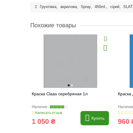
Грунтівка
,
акрилова
,
Spray
,
450ml.
,
сірий
,
SLAT
Похожие товары
Краска Claas серебряная 1л
Краска 
Написать отзыв
Купить
1 050 ₴
960 