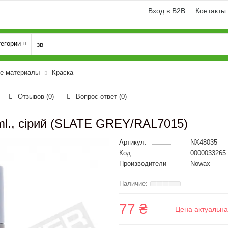
Вход в B2B
Контакты
тегории
е материалы
Краска
Отзывов (0)
Вопрос-ответ
(0)
ml., сірий (SLATE GREY/RAL7015)
Артикул:
NX48035
Код:
0000033265
Производители
Nowax
77 ₴
Цена актуальна