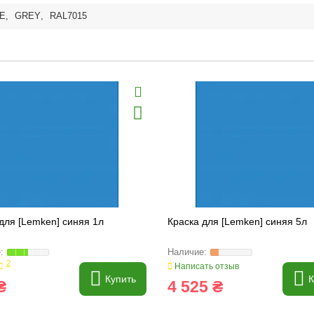
E
,
GREY
,
RAL7015
для [Lemken] синяя 1л
Краска для [Lemken] синяя 5л
2
Написать отзыв
Купить
К
₴
4 525 ₴