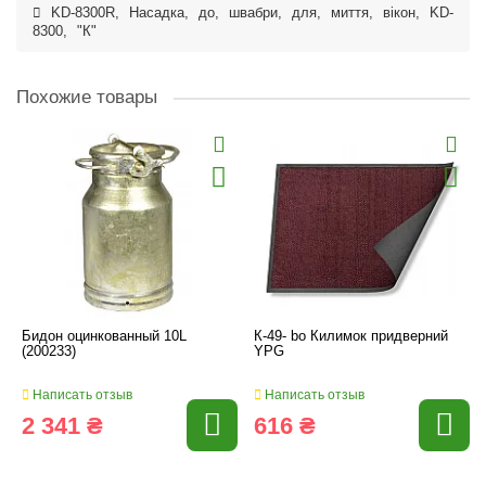
KD-8300R
,
Насадка
,
до
,
швабри
,
для
,
миття
,
вікон
,
KD-
8300
,
"К"
Похожие товары
Бидон оцинкованный 10L
К-49- bo Килимок придверний
(200233)
YPG
Написать отзыв
Написать отзыв
2 341 ₴
616 ₴