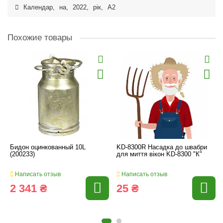
Календар
,
на
,
2022
,
рік
,
А2
Похожие товары
Бидон оцинкованный 10L
KD-8300R Насадка до швабри
(200233)
для миття вікон KD-8300 "К"
Написать отзыв
Написать отзыв
2 341 ₴
25 ₴